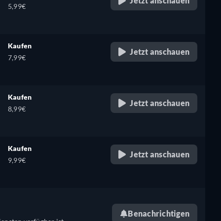
Jetzt anschauen
5,99€
Kaufen
Jetzt anschauen
7,99€
Kaufen
Jetzt anschauen
8,99€
Kaufen
Jetzt anschauen
9,99€
Benachrichtigen