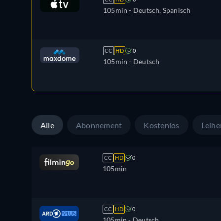
105min
- Deutsch, Spanisch
CC
HD
0
105min
- Deutsch
Alle
Abonnement
Kostenlos
Leihe
CC
HD
0
105min
CC
HD
0
105min
- Deutsch