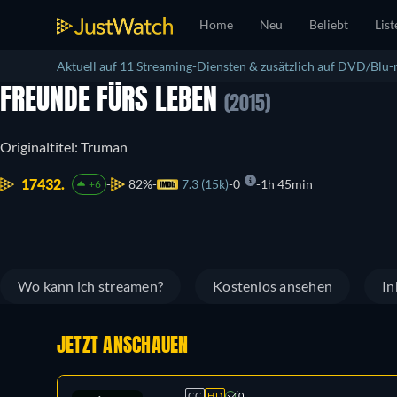
Home
Neu
Beliebt
List
Aktuell auf 11 Streaming-Diensten & zusätzlich auf DVD/Blu-r
FREUNDE FÜRS LEBEN
(2015)
Originaltitel: Truman
17432.
82%
7.3 (15k)
0
1h 45min
+6
Wo kann ich streamen?
Kostenlos ansehen
In
JETZT ANSCHAUEN
CC
HD
0