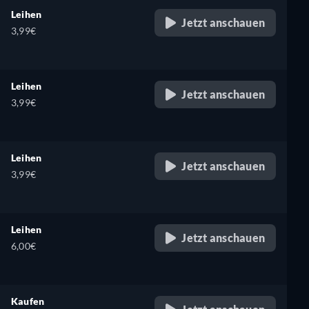
Leihen
Jetzt anschauen
3,99€
Leihen
Jetzt anschauen
3,99€
Leihen
Jetzt anschauen
3,99€
Leihen
Jetzt anschauen
6,00€
Kaufen