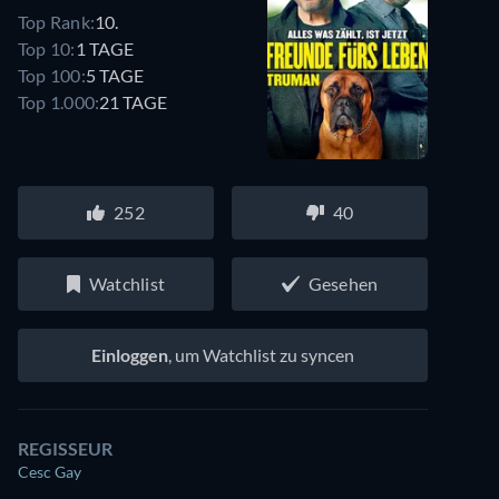
Top Rank:
10.
Top 10:
1 TAGE
Top 100:
5 TAGE
Top 1.000:
21 TAGE
252
40
Watchlist
Gesehen
Einloggen
, um Watchlist zu syncen
REGISSEUR
Cesc Gay