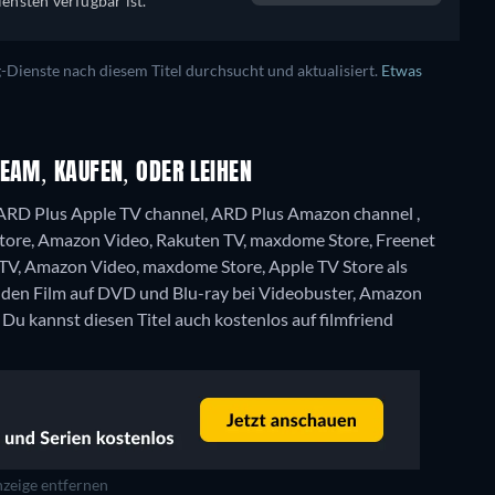
ensten verfügbar ist.
ienste nach diesem Titel durchsucht und aktualisiert.
Etwas
EAM, KAUFEN, ODER LEIHEN
, ARD Plus Apple TV channel, ARD Plus Amazon channel ,
Store, Amazon Video, Rakuten TV, maxdome Store, Freenet
 TV, Amazon Video, maxdome Store, Apple TV Store als
den Film auf DVD und Blu-ray bei Videobuster, Amazon
.
Du kannst diesen Titel auch kostenlos auf filmfriend
zeige entfernen