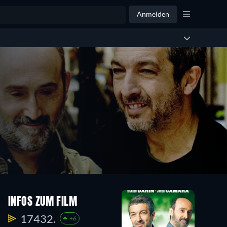
Anmelden
INFOS ZUM FILM
17432.
+6