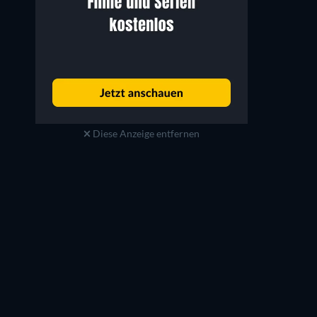
Diese Anzeige entfernen