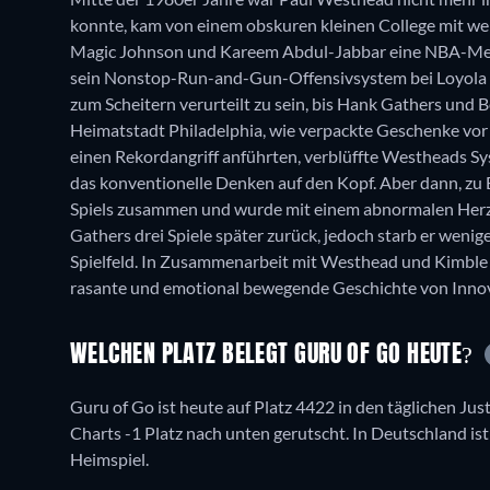
konnte, kam von einem obskuren kleinen College mit weni
Magic Johnson und Kareem Abdul-Jabbar eine NBA-Mei
sein Nonstop-Run-and-Gun-Offensivsystem bei Loyola M
zum Scheitern verurteilt zu sein, bis Hank Gathers und 
Heimatstadt Philadelphia, wie verpackte Geschenke vor 
einen Rekordangriff anführten, verblüffte Westheads Sys
das konventionelle Denken auf den Kopf. Aber dann, zu
Spiels zusammen und wurde mit einem abnormalen Herzsc
Gathers drei Spiele später zurück, jedoch starb er wenig
Spielfeld. In Zusammenarbeit mit Westhead und Kimble e
rasante und emotional bewegende Geschichte von Innov
WELCHEN PLATZ BELEGT GURU OF GO HEUTE?
Guru of Go ist heute auf Platz 4422 in den täglichen Jus
Charts -1 Platz nach unten gerutscht. In Deutschland ist e
Heimspiel.