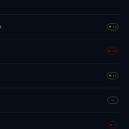
t
+1
-10
+1
—
-1