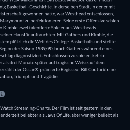
g Basketball-Geschichte. In derselben Stadt, in der er mit
sterschaft gewonnen hatte, war Westhead entschlossen,
arymount zu perfektionieren. Seine erste Offensive schien
Bo Kimble, zwei talentierte Spieler aus Westheads
seiner Haustür auftauchten. Mit Gathers und Kimble, die
tem plötzlich die Welt des College-Basketballs und stellte
 Beginn der Saison 1989/90, brach Gathers während eines
hlag diagnostiziert. Entschlossen zu spielen, kehrte
er als drei Monate später auf tragische Weise auf dem
rzählt der Oscar®-prämierte Regisseur Bill Couturié eine
ation, Triumph und Tragödie.
tWatch Streaming-Charts. Der Film ist seit gestern in den
r derzeit beliebter als Jaws Of Life, aber weniger beliebt als