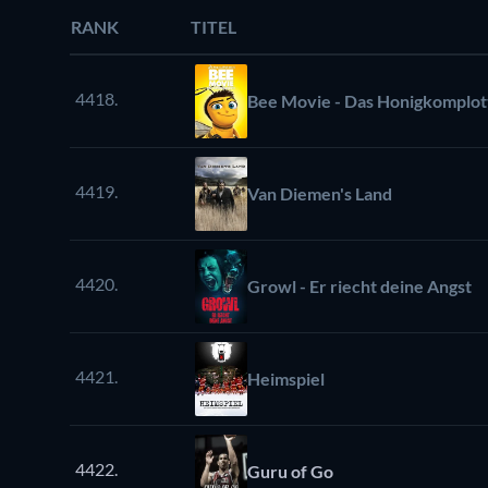
RANK
TITEL
4418.
Bee Movie - Das Honigkomplot
4419.
Van Diemen's Land
4420.
Growl - Er riecht deine Angst
4421.
Heimspiel
4422.
Guru of Go