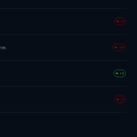
-9
orm
-39
+3
-2