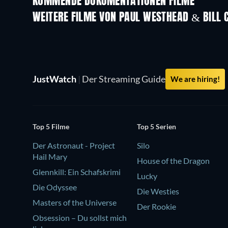
KOMMENDE DOKUMENTATIONEN FILME
Jean-Paul Goude : le voleur de
couleurs
WEITERE FILME VON PAUL WESTHEAD & BILL 
JustWatch
|
Der Streaming Guide
We are hiring!
Top 5 Filme
Top 5 Serien
Der Astronaut - Project
Silo
Hail Mary
House of the Dragon
Glennkill: Ein Schafskrimi
Lucky
Die Odyssee
Die Westies
Masters of the Universe
Der Rookie
Obsession – Du sollst mich