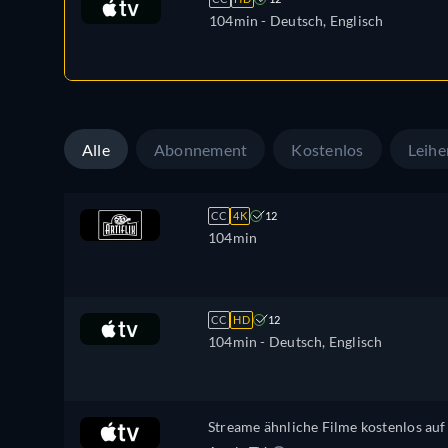
104min
- Deutsch, Englisch
Alle
Abonnement
Kostenlos
Leihe
CC
4K
12
104min
CC
HD
12
104min
- Deutsch, Englisch
Streame ähnliche Filme kostenlos auf