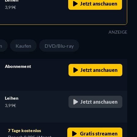
Jetzt anschauen
3,99€
ANZEIGE
n
Kaufen
DVD/Blu-ray
Abonnement
Jetzt anschauen
retail price
Leihen
Jetzt anschauen
3,99€
7 Tage kostenlos
Gratis streamen