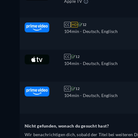
Apple TV
CC
HD
12
104min
- Deutsch, Englisch
CC
12
104min
- Deutsch, Englisch
CC
12
104min
- Deutsch, Englisch
Nicht gefunden, wonach du gesucht hast?
Wir benachrichtigen dich, sobald der Titel bei weiteren Di