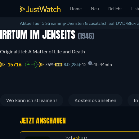
Home
Neu
Beliebt
List
Aktuell auf 3 Streaming-Diensten & zusätzlich auf DVD/Blu-ra
IRRTUM IM JENSEITS
(1946)
Originaltitel: A Matter of Life and Death
15716.
76%
8.0 (28k)
12
1h 44min
+9
Wo kann ich streamen?
Kostenlos ansehen
In
JETZT ANSCHAUEN
CC
HD
12