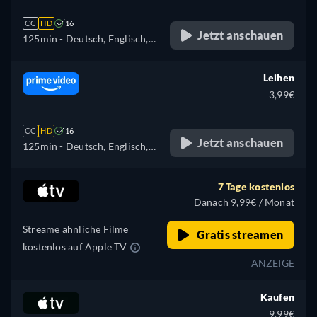
CC
HD
16
Jetzt anschauen
125min
- Deutsch, Englisch,
Französisch
Leihen
3,99€
CC
HD
16
Jetzt anschauen
125min
- Deutsch, Englisch,
Spanisch, Französisch,
Italienisch, Portugiesisch
7 Tage kostenlos
Danach 9,99€ / Monat
Streame ähnliche Filme
Gratis streamen
kostenlos auf Apple TV
ANZEIGE
Kaufen
9,99€