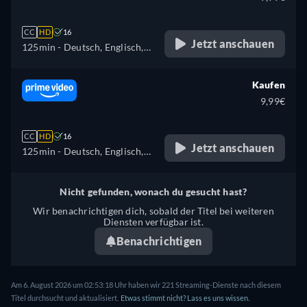
CC
HD
16
Jetzt anschauen
125min
- Deutsch, Englisch,
Französisch
Kaufen
9,99€
CC
HD
16
Jetzt anschauen
125min
- Deutsch, Englisch,
Spanisch, Französisch,
Italienisch, Portugiesisch
Nicht gefunden, wonach du gesucht hast?
Wir benachrichtigen dich, sobald der Titel bei weiteren
Diensten verfügbar ist.
Benachrichtigen
Am 6. August 2026 um 02:53:18 Uhr haben wir 221 Streaming-Dienste nach diesem
Titel durchsucht und aktualisiert.
Etwas stimmt nicht? Lass es uns wissen.