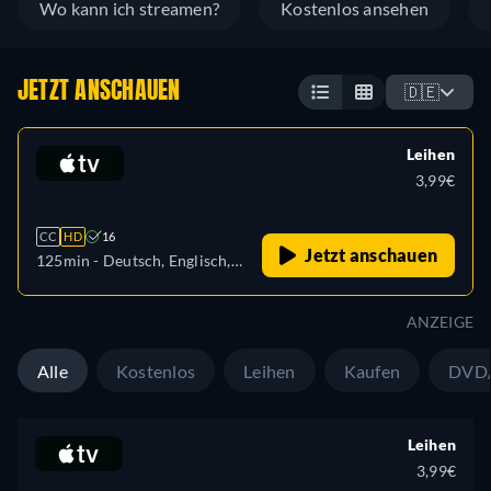
Wo kann ich streamen?
Kostenlos ansehen
JETZT ANSCHAUEN
🇩🇪
Leihen
3,99€
CC
HD
16
Jetzt anschauen
125min
- Deutsch, Englisch,
Französisch
ANZEIGE
Alle
Kostenlos
Leihen
Kaufen
DVD/
Leihen
3,99€