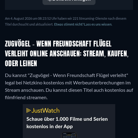
Am 4. August 2026 um 08:23:52 Uhr haben wir 221 Streaming-Dienste nach diesem
Titel durchsucht und aktualisiert.
Etwas stimmt nicht? Lass es uns wissen.
ZUGVÖGEL - WENN FREUNDSCHAFT FLÜGEL
VERLEIHT ONLINE ANSCHAUEN: STREAM, KAUFEN,
ODER LEIHEN
Du kannst "Zugvögel - Wenn Freundschaft Flügel verleiht"
legal bei Netzkino kostenlos mit Werbeunterbrechungen im
Stream anschauen.
Du kannst diesen Titel auch kostenlos auf
filmfriend streamen.