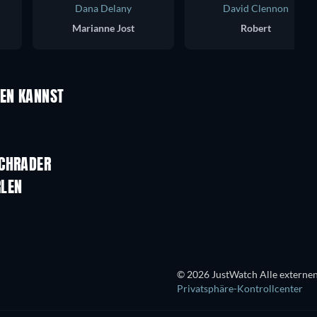
Dana Delany
David Clennon
Marianne Jost
Robert
UEN KANNST
SCHRADER
RLEN
© 2026 JustWatch Alle externen
Privatsphäre-Kontrollcenter