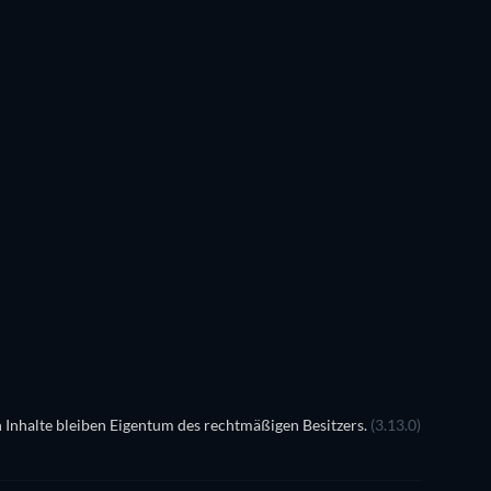
Mary Beth Hurt
Victor Garber
Teresa Aranow
Tis Brooke
 Inhalte bleiben Eigentum des rechtmäßigen Besitzers.
(3.13.0)