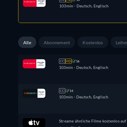
103min
- Deutsch, Englisch
Alle
Abonnement
Kostenlos
Leihe
CC
HD
16
103min
- Deutsch, Englisch
CC
16
103min
- Deutsch, Englisch
Streame ähnliche Filme kostenlos auf