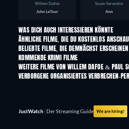
Willem Dafoe
Susan Sarandon
John LeTour
Ann
WAS DICH AUCH INTERESSIEREN KÖNNTE
ÄHNLICHE FILME, DIE DU KOSTENLOS ANSCHA
BELIEBTE FILME, DIE DEMNÄCHST ERSCHEINEN
KOMMENDE KRIMI FILME
WEITERE FILME VON WILLEM DAFOE & PAUL 
VERBORGENE ORGANISIERTES VERBRECHEN-PE
Serie
JustWatch
|
Der Streaming Guide
We are hiring!