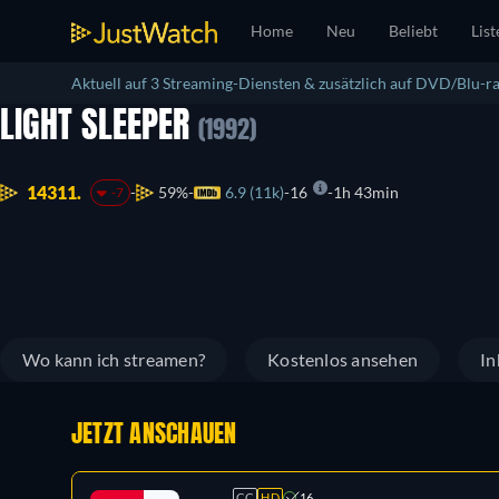
Home
Neu
Beliebt
List
Aktuell auf 3 Streaming-Diensten & zusätzlich auf DVD/Blu-ra
LIGHT SLEEPER
(1992)
14311.
59%
6.9 (11k)
16
1h 43min
-7
Wo kann ich streamen?
Kostenlos ansehen
In
JETZT ANSCHAUEN
CC
HD
16