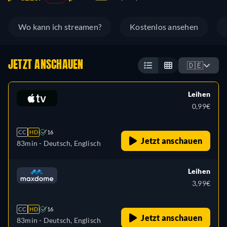
Wo kann ich streamen?
Kostenlos ansehen
JETZT ANSCHAUEN
🇩🇪
Leihen
0,99€
CC
HD
16
Jetzt anschauen
83min
- Deutsch, Englisch
Leihen
3,99€
CC
HD
16
Jetzt anschauen
83min
- Deutsch, Englisch