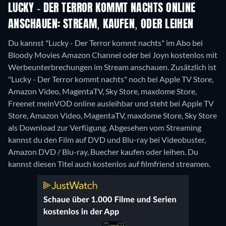
LUCKY - DER TERROR KOMMT NACHTS ONLINE
ANSCHAUEN: STREAM, KAUFEN, ODER LEIHEN
Du kannst "Lucky - Der Terror kommt nachts" im Abo bei
Bloody Movies Amazon Channel oder bei Joyn kostenlos mit
Werbeunterbrechungen im Stream anschauen. Zusätzlich ist
"Lucky - Der Terror kommt nachts" noch bei Apple TV Store,
Amazon Video, MagentaTV, Sky Store, maxdome Store,
Freenet meinVOD online ausleihbar und steht bei Apple TV
Store, Amazon Video, MagentaTV, maxdome Store, Sky Store
als Download zur Verfügung.
Abgesehen vom Streaming
kannst du den Film auf DVD und Blu-ray bei Videobuster,
Amazon DVD / Blu-ray, Buecher kaufen oder leihen.
Du
kannst diesen Titel auch kostenlos auf filmfriend streamen.