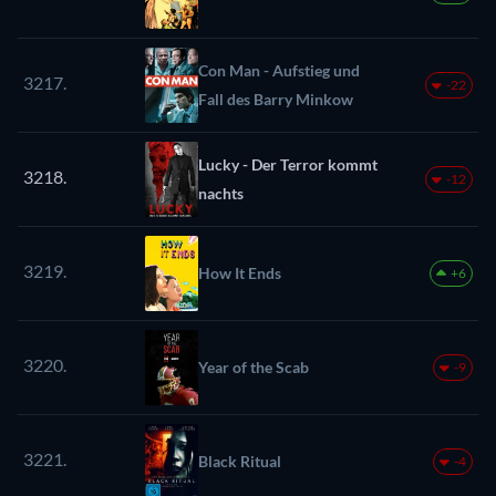
Con Man - Aufstieg und
3217.
-22
Fall des Barry Minkow
Lucky - Der Terror kommt
3218.
-12
nachts
3219.
How It Ends
+6
3220.
Year of the Scab
-9
3221.
Black Ritual
-4