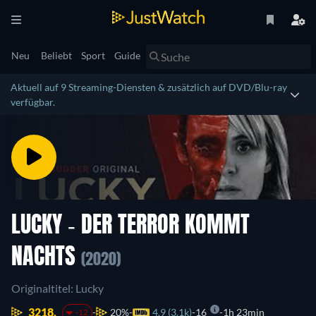
Neu
Beliebt
Sport
Guide
Aktuell auf 9 Streaming-Diensten & zusätzlich auf DVD/Blu-ray
verfügbar.
LUCKY - DER TERROR KOMMT
NACHTS
(2020)
Originaltitel: Lucky
3218.
20%
4.9 (3.1k)
16
1h 23min
-12