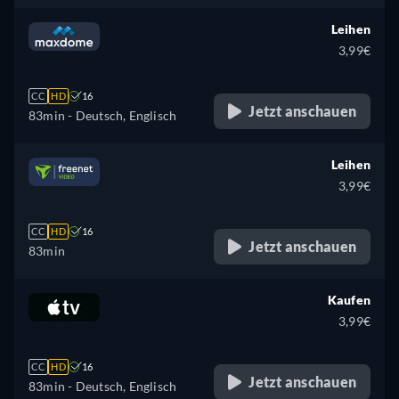
Leihen
3,99€
CC
HD
16
Jetzt anschauen
83min
- Deutsch, Englisch
Leihen
3,99€
CC
HD
16
Jetzt anschauen
83min
Kaufen
3,99€
CC
HD
16
Jetzt anschauen
83min
- Deutsch, Englisch