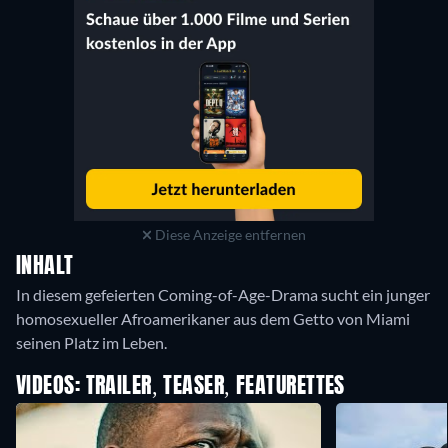
Diese Anzeige entfernen
INHALT
In diesem gefeierten Coming-of-Age-Drama sucht ein junger
homosexueller Afroamerikaner aus dem Getto von Miami
seinen Platz im Leben.
VIDEOS: TRAILER, TEASER, FEATURETTES