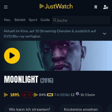
Neu
Beliebt
Sport
Guide
Aktuell im Kino, auf 10 Streaming-Diensten & zusätzlich auf
DVD/Blu-ray verfügbar.
MOONLIGHT
(2016)
1895.
84%
7.4 (355k)
12
1h 51min
-15
Wo kann ich streamen?
Kostenlos ansehen