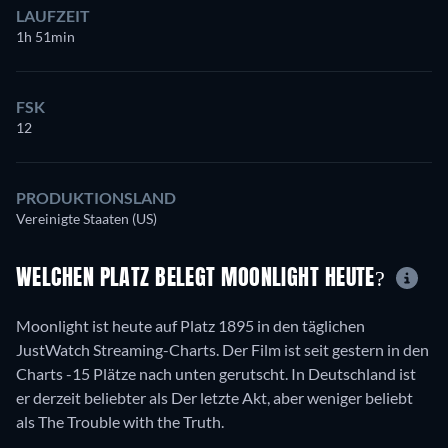
LAUFZEIT
1h 51min
FSK
12
PRODUKTIONSLAND
Vereinigte Staaten (US)
WELCHEN PLATZ BELEGT MOONLIGHT HEUTE?
Moonlight ist heute auf Platz 1895 in den täglichen
JustWatch Streaming-Charts. Der Film ist seit gestern in den
Charts -15 Plätze nach unten gerutscht. In Deutschland ist
er derzeit beliebter als Der letzte Akt, aber weniger beliebt
als The Trouble with the Truth.