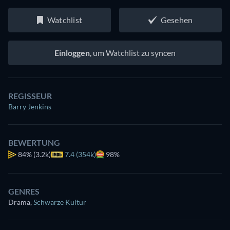
Watchlist
Gesehen
Einloggen
, um Watchlist zu syncen
REGISSEUR
Barry Jenkins
BEWERTUNG
84%
(3.2k)
7.4 (354k)
98%
GENRES
Drama
,
Schwarze Kultur