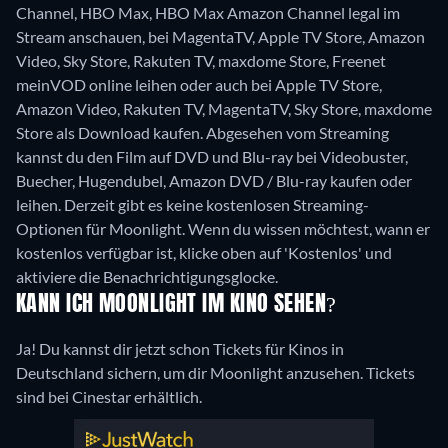
Channel, HBO Max, HBO Max Amazon Channel legal im
Stream anschauen, bei MagentaTV, Apple TV Store, Amazon
Video, Sky Store, Rakuten TV, maxdome Store, Freenet
meinVOD online leihen oder auch bei Apple TV Store,
Amazon Video, Rakuten TV, MagentaTV, Sky Store, maxdome
Store als Download kaufen.
Abgesehen vom Streaming
kannst du den Film auf DVD und Blu-ray bei Videobuster,
Buecher, Hugendubel, Amazon DVD / Blu-ray kaufen oder
leihen.
Derzeit gibt es keine kostenlosen Streaming-
Optionen für Moonlight. Wenn du wissen möchtest, wann er
kostenlos verfügbar ist, klicke oben auf 'Kostenlos' und
aktiviere die Benachrichtigungsglocke.
KANN ICH MOONLIGHT IM KINO SEHEN?
Ja! Du kannst dir jetzt schon Tickets für Kinos in
Deutschland sichern, um dir Moonlight anzusehen. Tickets
sind bei Cinestar erhältlich.