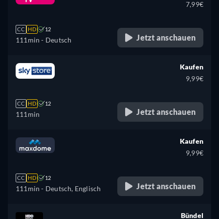
7,99€
CC
HD
12
Jetzt anschauen
111min
- Deutsch
Kaufen
9,99€
CC
HD
12
Jetzt anschauen
111min
Kaufen
9,99€
CC
HD
12
Jetzt anschauen
111min
- Deutsch, Englisch
Bündel