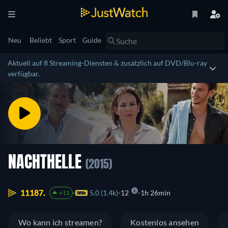
Neu
Beliebt
Sport
Guide
Aktuell auf 8 Streaming-Diensten & zusätzlich auf DVD/Blu-ray
verfügbar.
NACHTHELLE
(2015)
11187.
5.0 (1.4k)
12
1h 26min
+11
Wo kann ich streamen?
Kostenlos ansehen