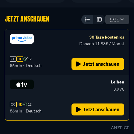
JETZT ANSCHAUEN
🇩🇪
30 Tage kostenlos
Danach 11,98€ / Monat
CC
HD
12
Jetzt anschauen
86min
- Deutsch
Leihen
3,99€
CC
HD
12
Jetzt anschauen
86min
- Deutsch
ANZEIGE