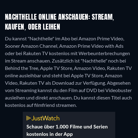
NACHTHELLE ONLINE ANSCHAUEN: STREAM,
KAUFEN, ODER LEIHEN
Du kannst "Nachthelle" im Abo bei Amazon Prime Video,
Sooner Amazon Channel, Amazon Prime Video with Ads
oder bei Rakuten TV kostenlos mit Werbeunterbrechungen
im Stream anschauen. Zusätzlich ist "Nachthelle" noch bei
Behind the Tree, Apple TV Store, Amazon Video, Rakuten TV
online ausleihbar und steht bei Apple TV Store, Amazon
Video, Rakuten TV als Download zur Verfügung.
Abgesehen
vom Streaming kannst du den Film auf DVD bei Videobuster
ausleihen und direkt anschauen.
Du kannst diesen Titel auch
kostenlos auf filmfriend streamen.