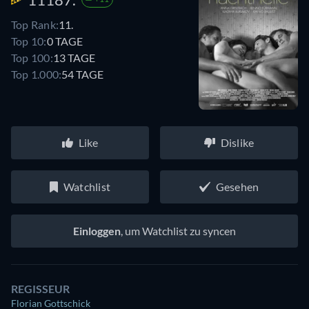
Top Rank:
11.
Top 10:
0 TAGE
Top 100:
13 TAGE
Top 1.000:
54 TAGE
Like
Dislike
Watchlist
Gesehen
Einloggen
, um Watchlist zu syncen
REGISSEUR
Florian Gottschick