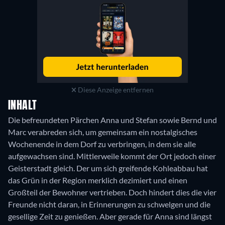
Diese Anzeige entfernen
INHALT
Die befreundeten Pärchen Anna und Stefan sowie Bernd und
Marc verabreden sich, um gemeinsam ein nostalgisches
Wochenende in dem Dorf zu verbringen, in dem sie alle
aufgewachsen sind. Mittlerweile kommt der Ort jedoch einer
Geisterstadt gleich. Der um sich greifende Kohleabbau hat
das Grün in der Region merklich dezimiert und einen
Großteil der Bewohner vertrieben. Doch hindert dies die vier
Freunde nicht daran, in Erinnerungen zu schwelgen und die
gesellige Zeit zu genießen. Aber gerade für Anna sind längst