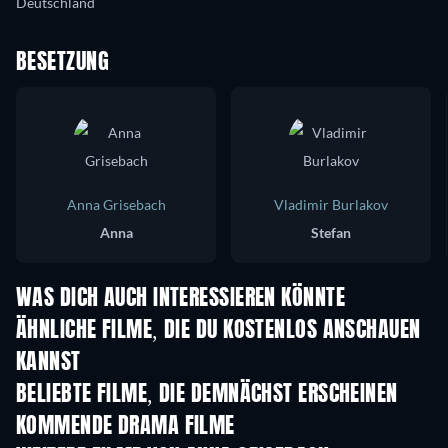
Deutschland
BESETZUNG
Anna Grisebach
Vladimir Burlakov
Anna
Stefan
WAS DICH AUCH INTERESSIEREN KÖNNTE
ÄHNLICHE FILME, DIE DU KOSTENLOS ANSCHAUEN
KANNST
BELIEBTE FILME, DIE DEMNÄCHST ERSCHEINEN
KOMMENDE DRAMA FILME