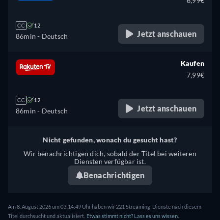
6,99€
CC
12
Jetzt anschauen
86min
- Deutsch
Kaufen
7,99€
CC
12
Jetzt anschauen
86min
- Deutsch
Nicht gefunden, wonach du gesucht hast?
Wir benachrichtigen dich, sobald der Titel bei weiteren
Diensten verfügbar ist.
Benachrichtigen
Am 8. August 2026 um 03:14:49 Uhr haben wir 221 Streaming-Dienste nach diesem
Titel durchsucht und aktualisiert.
Etwas stimmt nicht? Lass es uns wissen.