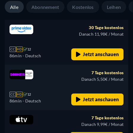
Alle
Abonnement
Kostenlos
Leihen
30 Tage kostenlos
Danach 11,98€ / Monat
CC
HD
12
Jetzt anschauen
86min
- Deutsch
7 Tage kostenlos
Danach 5,50€ / Monat
CC
HD
12
Jetzt anschauen
86min
- Deutsch
7 Tage kostenlos
Danach 9,99€ / Monat