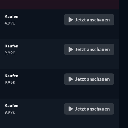
Kaufen
Jetzt anschauen
,
4,99€
Kaufen
Jetzt anschauen
9,99€
Kaufen
Jetzt anschauen
9,99€
Kaufen
Jetzt anschauen
9,99€