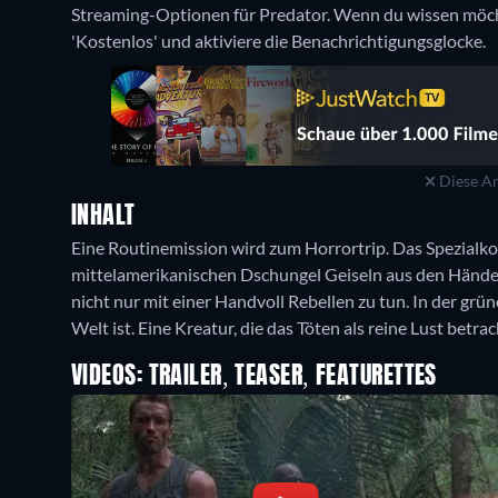
Streaming-Optionen für Predator. Wenn du wissen möchte
'Kostenlos' und aktiviere die Benachrichtigungsglocke.
Diese An
INHALT
Eine Routinemission wird zum Horrortrip. Das Spezialk
mittelamerikanischen Dschungel Geiseln aus den Hände
nicht nur mit einer Handvoll Rebellen zu tun. In der grün
Welt ist. Eine Kreatur, die das Töten als reine Lust bet
VIDEOS: TRAILER, TEASER, FEATURETTES