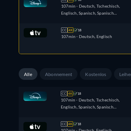
107min
- Deutsch, Tschechisch,
Englisch, Spanisch, Spanisch
(Lateinamerika), Französisch,
Ungarisch, Italienisch, Japanisch,
CC
4K
18
Polnisch, Portugiesisch (Brasilien),
107min
- Deutsch, Englisch
Türkisch
Alle
Abonnement
Kostenlos
Leihe
CC
4K
18
107min
- Deutsch, Tschechisch,
Englisch, Spanisch, Spanisch
(Lateinamerika), Französisch,
Ungarisch, Italienisch, Japanisch,
CC
4K
18
Polnisch, Portugiesisch (Brasilien),
107min
- Deutsch, Englisch