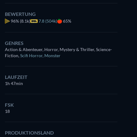
BEWERTUNG
96%
(8.1k)
7.8 (504k)
65%
GENRES
Action & Abenteuer, Horror, Mystery & Thriller, Science-
Fiction
,
Scifi Horror
,
Monster
LAUFZEIT
1h 47min
FSK
18
PRODUKTIONSLAND