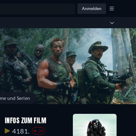
Anmelden
lme und Serien
INFOS ZUM FILM
4181.
-24