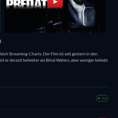
atch Streaming-Charts. Der Film ist seit gestern in den
t er derzeit beliebter als Blind Waters, aber weniger beliebt
+11