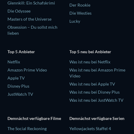
Glennkill: Ein Schafskrimi
Der Rookie
Die Odyssee
Die Westies
Masters of the Universe
Lucky
Obsession – Du sollst mich
lieben
Top 5 Anbieter
Top 5 neu bei Anbieter
Netflix
Was ist neu bei Netflix
Amazon Prime Video
Was ist neu bei Amazon Prime
Video
Apple TV
Was ist neu bei Apple TV
Disney Plus
Was ist neu bei Disney Plus
JustWatch TV
Was ist neu bei JustWatch TV
Demnächst verfügbare Filme
Demnächst verfügbare Serien
The Social Reckoning
Yellowjackets Staffel 4