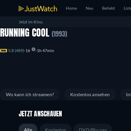
Home
Neu
Beliebt
List
Jetzt im Kino.
RUNNING COOL
(1993)
5.8 (489)
16
1h 47min
Wo kann ich streamen?
Kostenlos ansehen
In
JETZT ANSCHAUEN
Alle
Kostenlos
DVD/Blu-ray