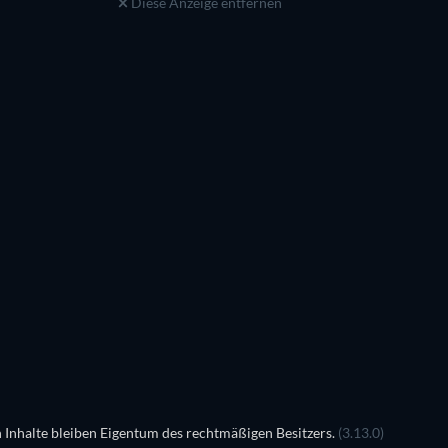
Diese Anzeige entfernen
Arlen Dean Snyder
Bubba Baker
Sheriff
Bear
LEGO Dis
Magic
 Inhalte bleiben Eigentum des rechtmäßigen Besitzers.
(3.13.0)