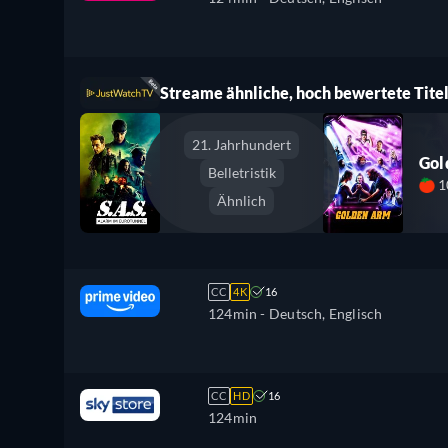
Streame ähnliche, hoch bewertete Titel
21. Jahrhundert
Gol
Belletristik
1
Ähnlich
CC
4K
16
124min
- Deutsch, Englisch
CC
HD
16
124min