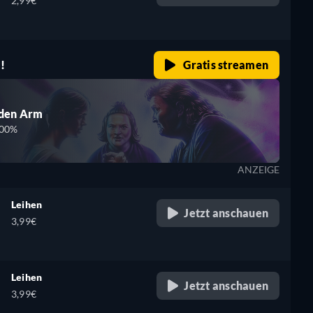
2,99€
!
Gratis streamen
den Arm
00%
ANZEIGE
Leihen
Jetzt anschauen
3,99€
Leihen
Jetzt anschauen
3,99€