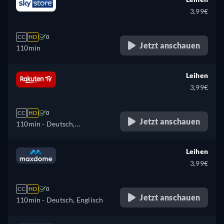
Finnisch, Französisch,
3,99€
Ungarisch, Italienisch,
Japanisch, Niederländisch,
CC
HD
0
Polnisch, Portugiesisch,
Jetzt anschauen
110min
Rumänisch, Schwedisch,
Türkisch
Leihen
3,99€
CC
HD
0
Jetzt anschauen
110min
- Deutsch,
Tschechisch, Dänisch,
Englisch, Spanisch, Finnisch,
Leihen
Französisch, Ungarisch,
3,99€
Italienisch, Niederländisch,
Norwegisch, Polnisch,
CC
HD
0
Portugiesisch, Rumänisch,
Jetzt anschauen
110min
- Deutsch, Englisch
Schwedisch, Ukrainisch