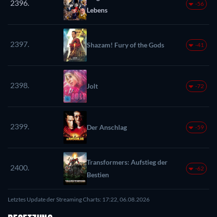
2396.
-56
Lebens
2397.
Shazam! Fury of the Gods
-41
2398.
Jolt
-72
2399.
Der Anschlag
-59
Transformers: Aufstieg der
2400.
-62
Bestien
Letztes Update der Streaming Charts: 17:22, 06.08.2026