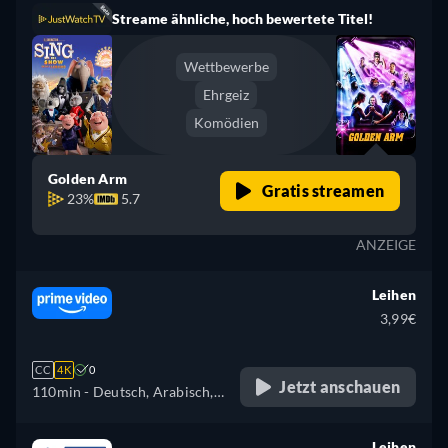
Streame ähnliche, hoch bewertete Titel!
Wettbewerbe
Ehrgeiz
Komödien
Golden Arm
Gratis streamen
23%
5.7
ANZEIGE
Leihen
3,99€
CC
4K
0
Jetzt anschauen
110min
- Deutsch, Arabisch,
Katalanisch, Tschechisch,
Dänisch, Englisch, Spanisch,
Leihen