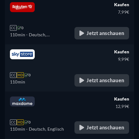
Dänisch, Englisch, Spanisch,
Kaufen
Finnisch, Französisch,
7,99€
Ungarisch, Italienisch,
Japanisch, Niederländisch,
CC
0
Polnisch, Portugiesisch,
Jetzt anschauen
110min
- Deutsch,
Rumänisch, Schwedisch,
Tschechisch, Dänisch,
Türkisch
Englisch, Spanisch, Finnisch,
Kaufen
Französisch, Ungarisch,
9,99€
Italienisch, Niederländisch,
Norwegisch, Polnisch,
CC
HD
0
Portugiesisch, Rumänisch,
Jetzt anschauen
110min
Schwedisch, Ukrainisch
Kaufen
12,99€
CC
HD
0
Jetzt anschauen
110min
- Deutsch, Englisch