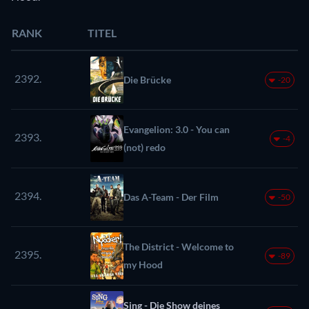
RANK
TITEL
2392.
Die Brücke
-20
Evangelion: 3.0 - You can
2393.
-4
(not) redo
2394.
Das A-Team - Der Film
-50
The District - Welcome to
2395.
-89
my Hood
Sing - Die Show deines