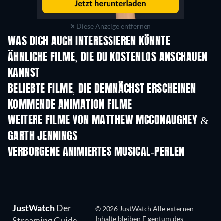
Diese Anzeige entfernen
WAS DICH AUCH INTERESSIEREN KÖNNTE
ÄHNLICHE FILME, DIE DU KOSTENLOS ANSCHAUEN
KANNST
BELIEBTE FILME, DIE DEMNÄCHST ERSCHEINEN
KOMMENDE ANIMATION FILME
LEGO Disney Princess:
Magical Mayhem
WEITERE FILME VON MATTHEW MCCONAUGHEY &
GARTH JENNINGS
VERBORGENE ANIMIERTES MUSICAL-PERLEN
JustWatch
Der
© 2026 JustWatch Alle externen
Inhalte bleiben Eigentum des
Streaming Guide