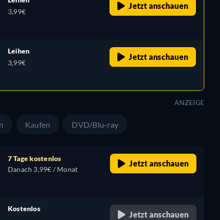
Jetzt anschauen
3,99€
Leihen
Jetzt anschauen
3,99€
ANZEIGE
n
Kaufen
DVD/Blu-ray
7 Tage kostenlos
Jetzt anschauen
Danach 3,99€ / Monat
Kostenlos
Jetzt anschauen