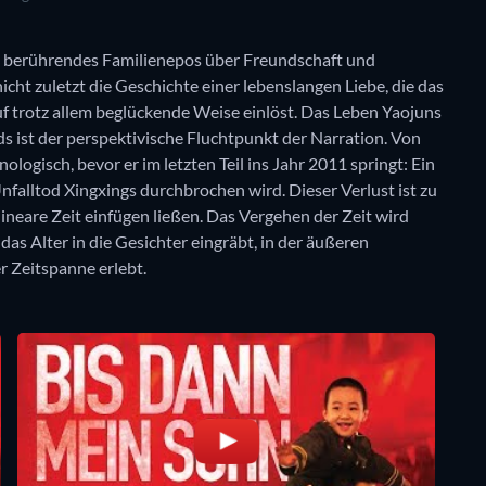
fst berührendes Familienepos über Freundschaft und
cht zuletzt die Geschichte einer lebenslangen Liebe, die das
f trotz allem beglückende Weise einlöst. Das Leben Yaojuns
s ist der perspektivische Fluchtpunkt der Narration. Von
ologisch, bevor er im letzten Teil ins Jahr 2011 springt: Ein
alltod Xingxings durchbrochen wird. Dieser Verlust ist zu
 lineare Zeit einfügen ließen. Das Vergehen der Zeit wird
as Alter in die Gesichter eingräbt, in der äußeren
 Zeitspanne erlebt.