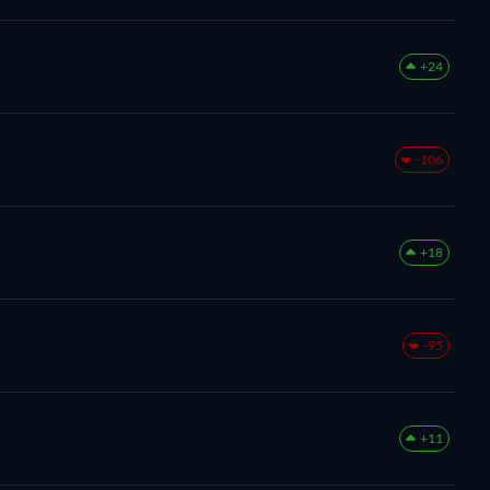
+24
-106
+18
-95
+11