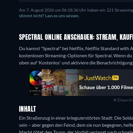
Am 7. August 2026 um 06:18:36 Uhr haben wir 221 Streaming-D
stimmt nicht? Lass es uns wissen.
SPECTRAL ONLINE ANSCHAUEN: STREAM, KAUF
Du kannst "Spectral" bei Netflix, Netflix Standard with
kostenlosen Streaming-Optionen für Spectral. Wenn du w
oben auf 'Kostenlos' und aktiviere die Benachrichtigung
Diese An
INHALT
Ein Straßenzug in einer kriegszerstörten Stadt: Die Sol
sein – aber gegen den Feind, dem sie nun begegnen, hel
Macht tötet den Trupp, der Vorfall verlangt nach schne