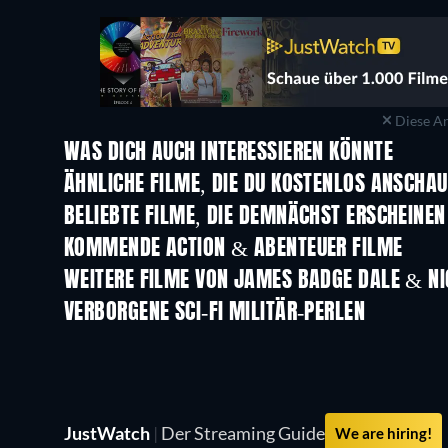
Diese An
WAS DICH AUCH INTERESSIEREN KÖNNTE
ÄHNLICHE FILME, DIE DU KOSTENLOS ANSCHA
BELIEBTE FILME, DIE DEMNÄCHST ERSCHEINEN
KOMMENDE ACTION & ABENTEUER FILME
WEITERE FILME VON JAMES BADGE DALE & NI
VERBORGENE SCI-FI MILITÄR-PERLEN
Serie
JustWatch
|
Der Streaming Guide
We are hiring!