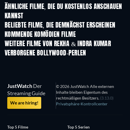
ÄHNLICHE FILME, DIE DU KOSTENLOS ANSCHAUEN
KANNST
BELIEBTE FILME, DIE DEMNÄCHST ERSCHEINEN
KOMMENDE KOMÖDIEN FILME
WEITERE FILME VON REKHA & INDRA KUMAR
VERBORGENE BOLLYWOOD-PERLEN
S
JustWatch
Der
© 2026 JustWatch Alle externen
Inhalte bleiben Eigentum des
Streaming Guide
rechtmäßigen Besitzers.
(3.13.0)
We are hiring!
Privatsphäre-Kontrollcenter
Top 5 Filme
Top 5 Serien