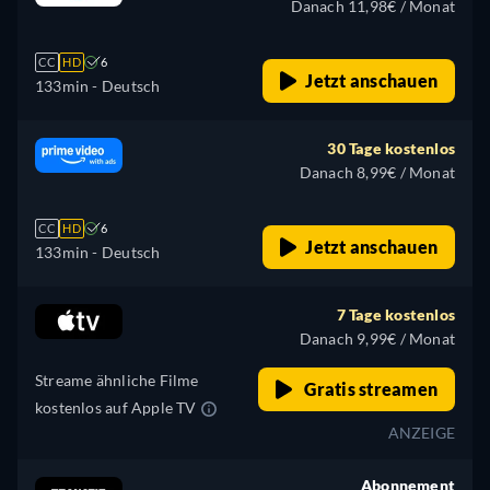
Danach 11,98€ / Monat
CC
HD
6
Jetzt anschauen
133min
- Deutsch
30 Tage kostenlos
Danach 8,99€ / Monat
CC
HD
6
Jetzt anschauen
133min
- Deutsch
7 Tage kostenlos
Danach 9,99€ / Monat
Streame ähnliche Filme
Gratis streamen
kostenlos auf Apple TV
ANZEIGE
Abonnement