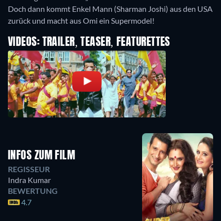
Doch dann kommt Enkel Mann (Sharman Joshi) aus den USA
zurück und macht aus Omi ein Supermodel!
VIDEOS: TRAILER, TEASER, FEATURETTES
INFOS ZUM FILM
REGISSEUR
Indra Kumar
BEWERTUNG
4.7