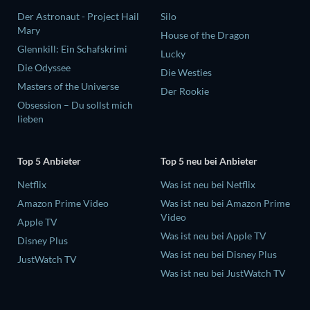
Der Astronaut - Project Hail
Silo
Mary
House of the Dragon
Glennkill: Ein Schafskrimi
Lucky
Die Odyssee
Die Westies
Masters of the Universe
Der Rookie
Obsession – Du sollst mich
lieben
Top 5 Anbieter
Top 5 neu bei Anbieter
Netflix
Was ist neu bei Netflix
Amazon Prime Video
Was ist neu bei Amazon Prime
Video
Apple TV
Was ist neu bei Apple TV
Disney Plus
Was ist neu bei Disney Plus
JustWatch TV
Was ist neu bei JustWatch TV