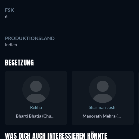
FSK
6
PRODUKTIONSLAND
Indien
BESETZUNG
Rekha
Sharman Joshi
Bharti Bhatia (Chunni)
Manorath Mehra (Mann)
WAS DICH AUCH INTERESSIEREN KÖNNTE