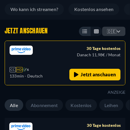
Wo kann ich streamen?
Kostenlos ansehen
JETZT ANSCHAUEN
🇩🇪
30 Tage kostenlos
Danach 11,98€ / Monat
CC
HD
6
Jetzt anschauen
133min
- Deutsch
ANZEIGE
Alle
Abonnement
Kostenlos
Leihen
30 Tage kostenlos