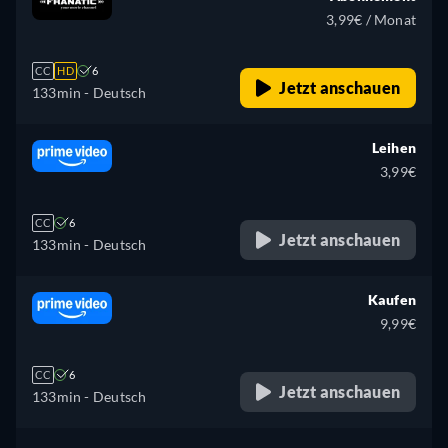
3,99€ / Monat
CC
HD
6
Jetzt anschauen
133min
- Deutsch
Leihen
3,99€
CC
6
Jetzt anschauen
133min
- Deutsch
Kaufen
9,99€
CC
6
Jetzt anschauen
133min
- Deutsch