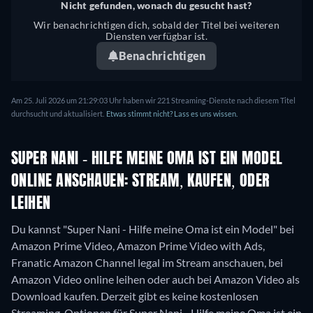
Nicht gefunden, wonach du gesucht hast?
Wir benachrichtigen dich, sobald der Titel bei weiteren
Diensten verfügbar ist.
Benachrichtigen
Am 25. Juli 2026 um 21:29:03 Uhr haben wir 221 Streaming-Dienste nach diesem Titel
durchsucht und aktualisiert.
Etwas stimmt nicht? Lass es uns wissen.
SUPER NANI - HILFE MEINE OMA IST EIN MODEL
ONLINE ANSCHAUEN: STREAM, KAUFEN, ODER
LEIHEN
Du kannst "Super Nani - Hilfe meine Oma ist ein Model" bei
Amazon Prime Video, Amazon Prime Video with Ads,
Franatic Amazon Channel legal im Stream anschauen, bei
Amazon Video online leihen oder auch bei Amazon Video als
Download kaufen.
Derzeit gibt es keine kostenlosen
Streaming-Optionen für Super Nani - Hilfe meine Oma ist ein