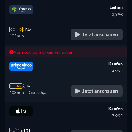
Spanisch, Französisch,
Leihen
Ungarisch, Italienisch,
3,99€
Polnisch, Ukrainisch
CC
HD
16
Jetzt anschauen
103min
Nur noch bis morgen verfügbar
Kaufen
4,99€
CC
4K
16
Jetzt anschauen
103min
- Deutsch,
Tschechisch, Englisch,
Spanisch, Französisch,
Kaufen
Ungarisch, Italienisch,
7,99€
Japanisch, Polnisch,
Portugiesisch, Türkisch
CC
16