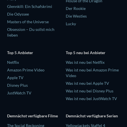
House of the Dragon
Glennkill: Ein Schafskrimi
Der Rookie
Die Odyssee
Die Westies
Masters of the Universe
Lucky
Obsession – Du sollst mich
lieben
Top 5 Anbieter
Top 5 neu bei Anbieter
Netflix
Was ist neu bei Netflix
Amazon Prime Video
Was ist neu bei Amazon Prime
Video
Apple TV
Was ist neu bei Apple TV
Disney Plus
Was ist neu bei Disney Plus
JustWatch TV
Was ist neu bei JustWatch TV
Demnächst verfügbare Filme
Demnächst verfügbare Serien
The Social Reckoning
Yellowjackets Staffel 4