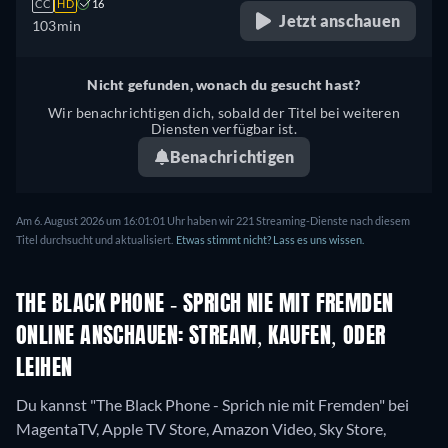
CC
HD
16
Jetzt anschauen
103min
Nicht gefunden, wonach du gesucht hast?
Wir benachrichtigen dich, sobald der Titel bei weiteren
Diensten verfügbar ist.
Benachrichtigen
Am 6. August 2026 um 16:01:01 Uhr haben wir 221 Streaming-Dienste nach diesem
Titel durchsucht und aktualisiert.
Etwas stimmt nicht? Lass es uns wissen.
THE BLACK PHONE - SPRICH NIE MIT FREMDEN
ONLINE ANSCHAUEN: STREAM, KAUFEN, ODER
LEIHEN
Du kannst "The Black Phone - Sprich nie mit Fremden" bei
MagentaTV, Apple TV Store, Amazon Video, Sky Store,