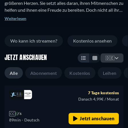
größeren Herzen. Sie setzt alles daran, ihren Mitmenschen zu
helfen und ihnen eine Freude zu bereiten. Doch nicht all ihre
gut gemeinten Ideen führen auch zu einem guten Ende - zum
Weiterlesen
Leidwesen ihres Vaters, der nach dem plötzlichen Tod seiner
Frau nicht nur Hallie, sondern auch noch ihre beiden
Geschwister aufs Leben vorbereiten muss. Und dabei nicht
Wo kann ich streamen?
Kostenlos ansehen
selten an seine Grenzen stößt.
JETZT ANSCHAUEN
🇩🇪
Alle
Abonnement
Kostenlos
Leihen
7 Tage kostenlos
Danach 4,99€ / Monat
CC
6
Jetzt anschauen
89min
- Deutsch