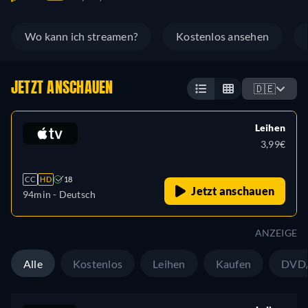
Wo kann ich streamen?
Kostenlos ansehen
JETZT ANSCHAUEN
🇩🇪
Leihen
3,99€
CC
HD
18
Jetzt anschauen
94min
- Deutsch
ANZEIGE
Alle
Kostenlos
Leihen
Kaufen
DVD/