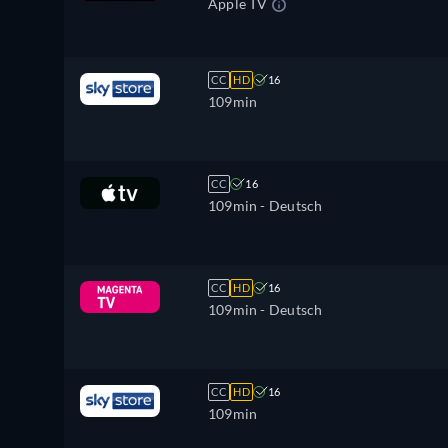
Apple TV
CC
HD
16
109min
CC
16
109min
- Deutsch
CC
HD
16
109min
- Deutsch
CC
HD
16
109min