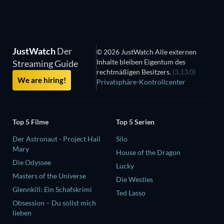
JustWatch
Der
© 2026 JustWatch Alle externen
Inhalte bleiben Eigentum des
Streaming Guide
rechtmäßigen Besitzers.
(3.13.0)
We are hiring!
Privatsphäre-Kontrollcenter
Top 5 Filme
Top 5 Serien
Der Astronaut - Project Hail
Silo
Mary
House of the Dragon
Die Odyssee
Lucky
Masters of the Universe
Die Westies
Glennkill: Ein Schafskrimi
Ted Lasso
Obsession – Du sollst mich
lieben