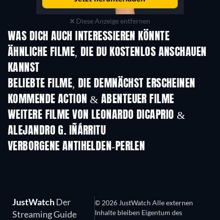
Diese Anzeige entfernen
WAS DICH AUCH INTERESSIEREN KÖNNTE
ÄHNLICHE FILME, DIE DU KOSTENLOS ANSCHAUEN
KANNST
BELIEBTE FILME, DIE DEMNÄCHST ERSCHEINEN
KOMMENDE ACTION & ABENTEUER FILME
WEITERE FILME VON LEONARDO DICAPRIO &
ALEJANDRO G. IÑÁRRITU
VERBORGENE ANTIHELDEN-PERLEN
JustWatch
Der
© 2026 JustWatch Alle externen
Inhalte bleiben Eigentum des
Streaming Guide