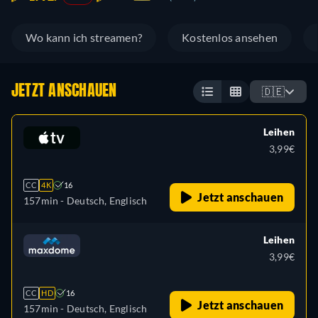
Wo kann ich streamen?
Kostenlos ansehen
JETZT ANSCHAUEN
🇩🇪
Leihen
3,99€
CC
4K
16
Jetzt anschauen
157min
- Deutsch, Englisch
Leihen
3,99€
CC
HD
16
Jetzt anschauen
157min
- Deutsch, Englisch