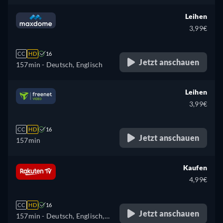
Spanisch, Französisch,
Italienisch
Leihen
3,99€
CC
HD
16
Jetzt anschauen
157min
- Deutsch, Englisch
Leihen
3,99€
CC
HD
16
Jetzt anschauen
157min
Kaufen
4,99€
CC
HD
16
Jetzt anschauen
157min
- Deutsch, Englisch,