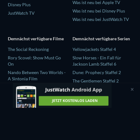
Was ist neu bei Apple TV
Disney Plus
Was ist neu bei Disney Plus
JustWatch TV
Was ist neu bei JustWatch TV
Demnächst verfügbare Filme
Demnächst verfügbare Serien
The Social Reckoning
Yellowjackets Staffel 4
Rory Scovel: Show Must Go
Slow Horses - Ein Fall für
On
Jackson Lamb Staffel 6
Nando Between Two Worlds -
Dune: Prophecy Staffel 2
A Sintonia Film
The Gentlemen Staffel 2
Sunny Dancer
Love Is Blind: UK Staffel 3
Finding Connection