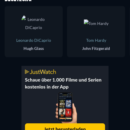
Leonardo DiCaprio
Tom Hardy
Hugh Glass
John Fitzgerald