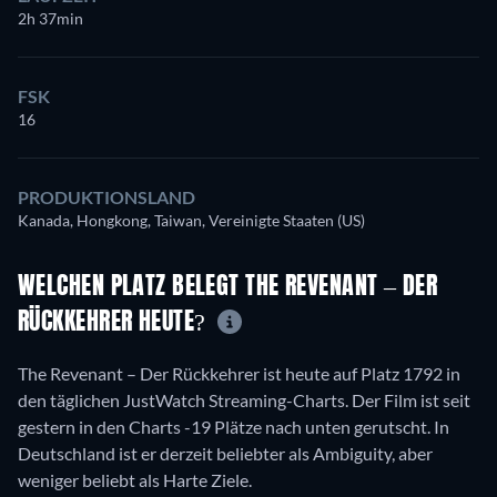
2h 37min
FSK
16
PRODUKTIONSLAND
Kanada, Hongkong, Taiwan, Vereinigte Staaten (US)
WELCHEN PLATZ BELEGT THE REVENANT – DER
RÜCKKEHRER HEUTE?
The Revenant – Der Rückkehrer ist heute auf Platz 1792 in
den täglichen JustWatch Streaming-Charts. Der Film ist seit
gestern in den Charts -19 Plätze nach unten gerutscht. In
Deutschland ist er derzeit beliebter als Ambiguity, aber
weniger beliebt als Harte Ziele.