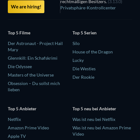
rechtmäßigen Besitzers.
(3.13.0)
We are hiring!
Privatsphäre-Kontrollcenter
Top 5 Filme
Top 5 Serien
Der Astronaut - Project Hail
Silo
Mary
House of the Dragon
Glennkill: Ein Schafskrimi
Lucky
Die Odyssee
Die Westies
Masters of the Universe
Der Rookie
Obsession – Du sollst mich
lieben
Top 5 Anbieter
Top 5 neu bei Anbieter
Netflix
Was ist neu bei Netflix
Amazon Prime Video
Was ist neu bei Amazon Prime
Video
Apple TV