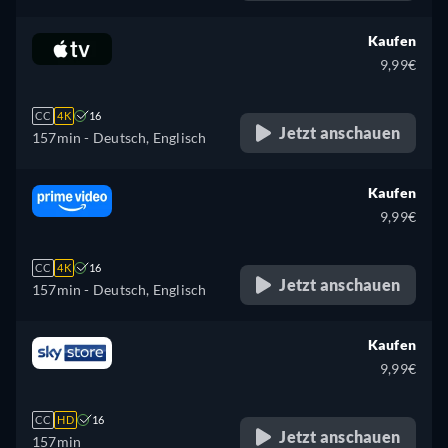
Spanisch, Französisch,
Italienisch
Kaufen
9,99€
CC
4K
16
Jetzt anschauen
157min
- Deutsch, Englisch
Kaufen
9,99€
CC
4K
16
Jetzt anschauen
157min
- Deutsch, Englisch
Kaufen
9,99€
CC
HD
16
Jetzt anschauen
157min