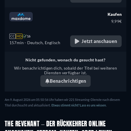
Kaufen
9,99€
CC
HD
16
Jetzt anschauen
157min
- Deutsch, Englisch
Nicht gefunden, wonach du gesucht hast?
Wir benachrichtigen dich, sobald der Titel bei weiteren
Diensten verfügbar ist.
Benachrichtigen
Am 9. August 2026 um 05:50:56 Uhr haben wir 221 Streaming-Dienste nach diesem
Titel durchsucht und aktualisiert.
Etwas stimmt nicht? Lass es uns wissen.
THE REVENANT – DER RÜCKKEHRER ONLINE