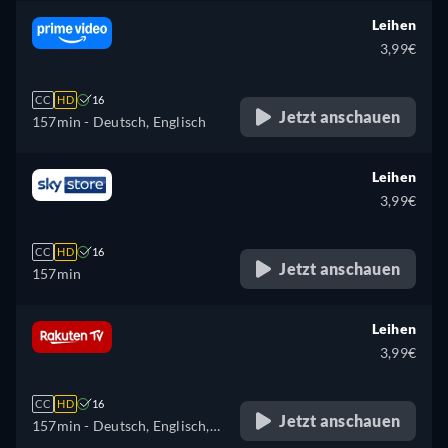
Leihen
3,99€
CC
HD
16
Jetzt anschauen
157min
- Deutsch, Englisch
Leihen
3,99€
CC
HD
16
Jetzt anschauen
157min
Leihen
3,99€
CC
HD
16
Jetzt anschauen
157min
- Deutsch, Englisch,