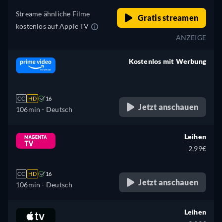
Streame ähnliche Filme
Gratis streamen
kostenlos auf Apple TV
ANZEIGE
Kostenlos mit Werbung
retail price
CC
HD
16
Jetzt anschauen
106min
- Deutsch
Leihen
2,99€
CC
HD
16
Jetzt anschauen
106min
- Deutsch
Leihen