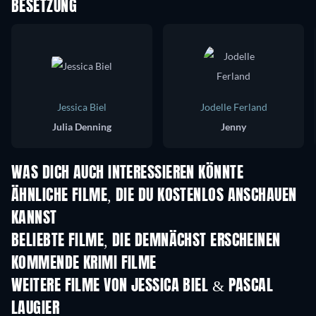
BESETZUNG
Jessica Biel
Jodelle Ferland
Julia Denning
Jenny
WAS DICH AUCH INTERESSIEREN KÖNNTE
ÄHNLICHE FILME, DIE DU KOSTENLOS ANSCHAUEN
KANNST
BELIEBTE FILME, DIE DEMNÄCHST ERSCHEINEN
KOMMENDE KRIMI FILME
WEITERE FILME VON JESSICA BIEL & PASCAL
LAUGIER