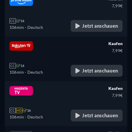
7,99€
CC
16
Jetzt anschauen
106min
- Deutsch
Kaufen
7,99€
CC
16
Jetzt anschauen
106min
- Deutsch
Kaufen
7,99€
CC
HD
16
Jetzt anschauen
106min
- Deutsch