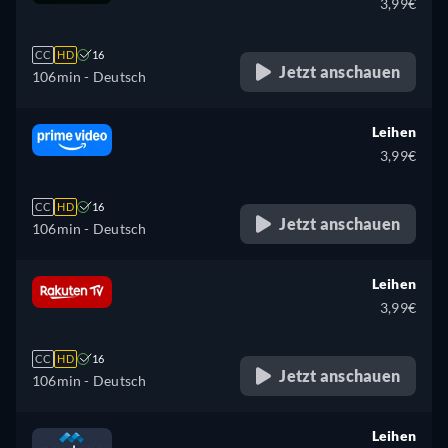
3,99€
CC
HD
16
Jetzt anschauen
106min
- Deutsch
Leihen
3,99€
CC
HD
16
Jetzt anschauen
106min
- Deutsch
Leihen
3,99€
CC
HD
16
Jetzt anschauen
106min
- Deutsch
Leihen