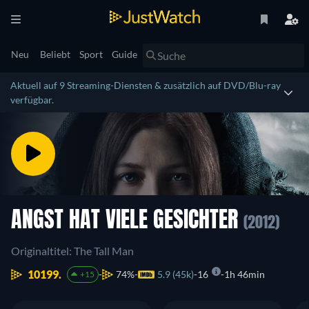
Neu
Beliebt
Sport
Guide
Aktuell auf 9 Streaming-Diensten & zusätzlich auf DVD/Blu-ray
verfügbar.
ANGST HAT VIELE GESICHTER
(2012)
Originaltitel: The Tall Man
10199.
74%
5.9 (45k)
16
1h 46min
+15