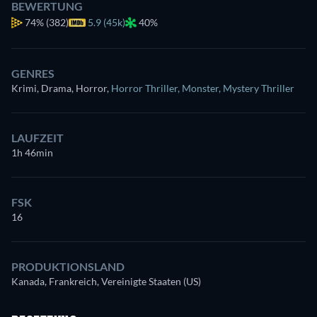
BEWERTUNG
74%
(382)
5.9 (45k)
40%
GENRES
Krimi, Drama, Horror
,
Horror Thriller
,
Monster
,
Mystery Thriller
LAUFZEIT
1h 46min
FSK
16
PRODUKTIONSLAND
Kanada, Frankreich, Vereinigte Staaten (US)