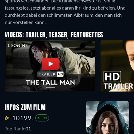
spurlos verschwindet. Die Krankenschwester ist völlig
fassungslos, setzt aber alles daran ihr Kind zu befreien. Und
durchlebt dabei den schlimmsten Albtraum, den man sich
nur vorstellen kann...
VIDEOS: TRAILER, TEASER, FEATURETTES
INFOS ZUM FILM
10199.
+15
Top Rank:
01.