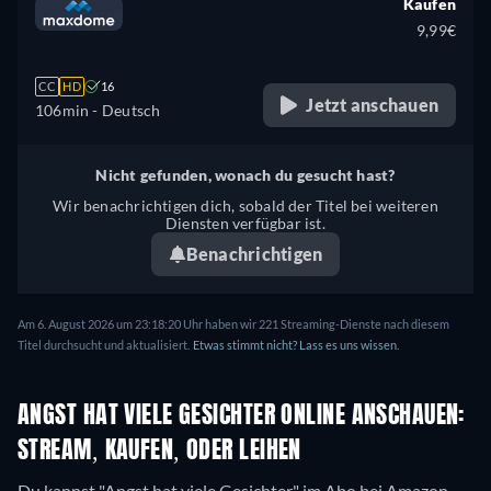
Kaufen
9,99€
CC
HD
16
Jetzt anschauen
106min
- Deutsch
Nicht gefunden, wonach du gesucht hast?
Wir benachrichtigen dich, sobald der Titel bei weiteren
Diensten verfügbar ist.
Benachrichtigen
Am 6. August 2026 um 23:18:20 Uhr haben wir 221 Streaming-Dienste nach diesem
Titel durchsucht und aktualisiert.
Etwas stimmt nicht? Lass es uns wissen.
ANGST HAT VIELE GESICHTER ONLINE ANSCHAUEN:
STREAM, KAUFEN, ODER LEIHEN
Du kannst "Angst hat viele Gesichter" im Abo bei Amazon