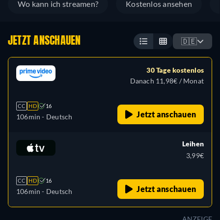
Wo kann ich streamen?
Kostenlos ansehen
JETZT ANSCHAUEN
🇩🇪
30 Tage kostenlos
Danach 11,98€ / Monat
CC
HD
16
Jetzt anschauen
106min
- Deutsch
Leihen
3,99€
CC
HD
16
Jetzt anschauen
106min
- Deutsch
ANZEIGE