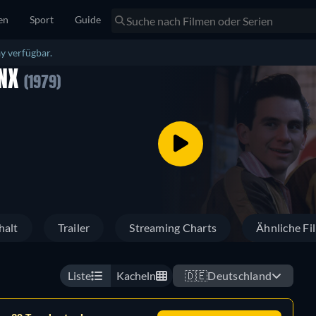
en
Sport
Guide
y verfügbar.
ONX
(1979)
halt
Trailer
Streaming Charts
Ähnliche Fi
Liste
Kacheln
🇩🇪
Deutschland