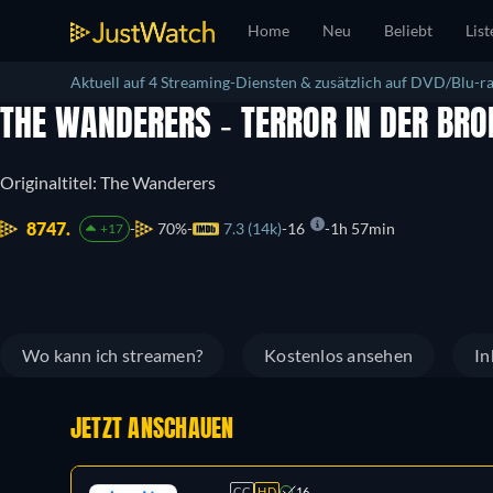
Home
Neu
Beliebt
List
Aktuell auf 4 Streaming-Diensten & zusätzlich auf DVD/Blu-ra
THE WANDERERS - TERROR IN DER BR
Originaltitel: The Wanderers
8747.
70%
7.3 (14k)
16
1h 57min
+17
Wo kann ich streamen?
Kostenlos ansehen
In
JETZT ANSCHAUEN
CC
HD
16