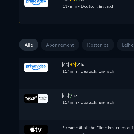
117min
- Deutsch, Englisch
Alle
Abonnement
Kostenlos
Leihe
CC
HD
16
117min
- Deutsch, Englisch
CC
16
117min
- Deutsch, Englisch
Streame ähnliche Filme kostenlos auf