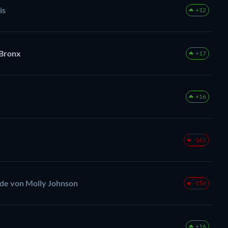
is
+12
 Bronx
+17
+16
-165
nde von Molly Johnson
-156
+16