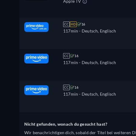
Apple TV
CC
HD
16
117min
- Deutsch, Englisch
CC
16
117min
- Deutsch, Englisch
CC
16
117min
- Deutsch, Englisch
Nicht gefunden, wonach du gesucht hast?
Wir benachrichtigen dich, sobald der Titel bei weiteren Di