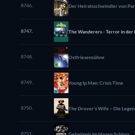
8746.
Der Heiratsschwindler von Par
8747.
The Wanderers - Terror in der
8748.
Ostfriesensühne
8749.
Young Ip Man: Crisis Time
8750.
The Drover's Wife – Die Lege
8751.
Geheimnis im blauen Schloss