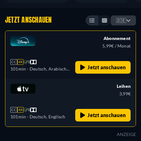
JETZT ANSCHAUEN
🇩🇪
Abonnement
5,99€ / Monat
CC
4K
0
Jetzt anschauen
101min
- Deutsch, Arabisch,
Katalanisch, Tschechisch,
Dänisch, Griechisch,
Leihen
Englisch, Spanisch, Spanisch
3,99€
(Lateinamerika), Finnisch,
Französisch, Französisch
CC
4K
0
(Kanada), Hebräisch,
Jetzt anschauen
101min
- Deutsch, Englisch
Kroatisch, Ungarisch,
Isländisch, Italienisch,
ANZEIGE
Japanisch, Koreanisch,