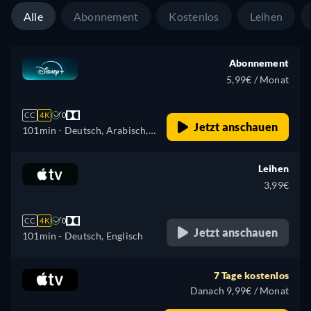
Niederländisch, Norwegisch,
Alle
Abonnement
Kostenlos
Leihen
Polnisch, Portugiesisch,
Portugiesisch (Brasilien),
Rumänisch, Slowakisch,
Abonnement
Schwedisch, Türkisch
5,99€ / Monat
CC
4K
0
Jetzt anschauen
101min
- Deutsch, Arabisch,
Katalanisch, Tschechisch,
Dänisch, Griechisch, Englisch,
Leihen
Spanisch, Spanisch
3,99€
(Lateinamerika), Finnisch,
Französisch, Französisch
CC
4K
0
(Kanada), Hebräisch,
Jetzt anschauen
101min
- Deutsch, Englisch
Kroatisch, Ungarisch,
Isländisch, Italienisch,
7 Tage kostenlos
Japanisch, Koreanisch,
Danach 9,99€ / Monat
Niederländisch, Norwegisch,