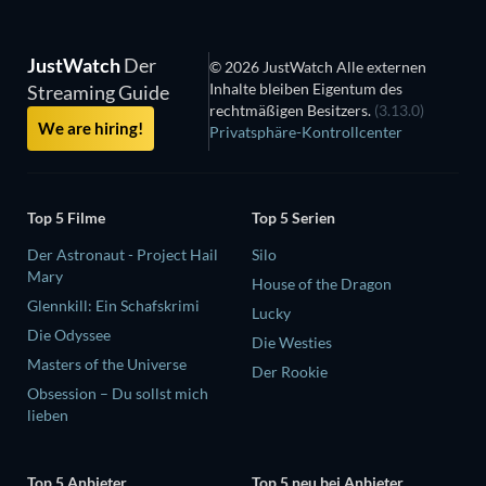
JustWatch
Der
© 2026 JustWatch Alle externen
Inhalte bleiben Eigentum des
Streaming Guide
rechtmäßigen Besitzers.
(3.13.0)
We are hiring!
Privatsphäre-Kontrollcenter
Top 5 Filme
Top 5 Serien
Der Astronaut - Project Hail
Silo
Mary
House of the Dragon
Glennkill: Ein Schafskrimi
Lucky
Die Odyssee
Die Westies
Masters of the Universe
Der Rookie
Obsession – Du sollst mich
lieben
Top 5 Anbieter
Top 5 neu bei Anbieter