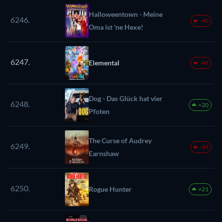
Halloweentown - Meine
6246.
-40
Oma ist 'ne Hexe!
6247.
Elemental
-49
Dog - Das Glück hat vier
6248.
+20
Pfoten
The Curse of Audrey
6249.
-49
Earnshaw
6250.
Rogue Hunter
+21