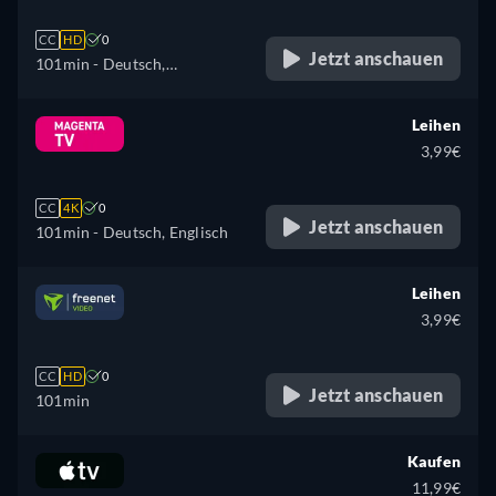
CC
HD
0
Jetzt anschauen
101min
- Deutsch,
Tschechisch, Dänisch,
Englisch, Spanisch, Finnisch,
Leihen
Französisch, Ungarisch,
3,99€
Italienisch, Niederländisch,
Norwegisch, Polnisch,
CC
4K
0
Portugiesisch, Schwedisch,
Jetzt anschauen
101min
- Deutsch, Englisch
Ukrainisch
Leihen
3,99€
CC
HD
0
Jetzt anschauen
101min
Kaufen
11,99€