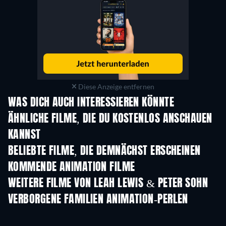
Diese Anzeige entfernen
WAS DICH AUCH INTERESSIEREN KÖNNTE
ÄHNLICHE FILME, DIE DU KOSTENLOS ANSCHAUEN
KANNST
BELIEBTE FILME, DIE DEMNÄCHST ERSCHEINEN
KOMMENDE ANIMATION FILME
LEGO Disney Princess:
Yellow Mirro
Magical Mayhem
WEITERE FILME VON LEAH LEWIS & PETER SOHN
VERBORGENE FAMILIEN ANIMATION-PERLEN
Serie