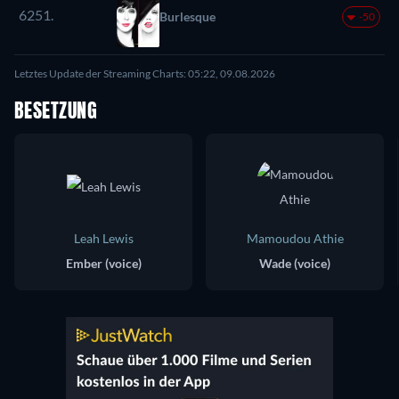
6251.
Burlesque
-50
Letztes Update der Streaming Charts: 05:22, 09.08.2026
BESETZUNG
Leah Lewis
Mamoudou Athie
Ember (voice)
Wade (voice)