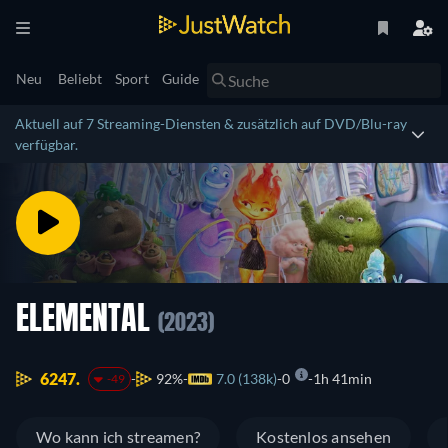
Neu
Beliebt
Sport
Guide
Aktuell auf 7 Streaming-Diensten & zusätzlich auf DVD/Blu-ray
verfügbar.
ELEMENTAL
(2023)
6247.
92%
7.0 (138k)
0
1h 41min
-49
Wo kann ich streamen?
Kostenlos ansehen