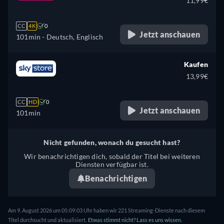
11,99€
Italienisch, Niederländisch,
Norwegisch, Polnisch,
CC
4K
0
Portugiesisch, Schwedisch,
Jetzt anschauen
101min
- Deutsch, Englisch
Ukrainisch
Kaufen
13,99€
CC
HD
0
Jetzt anschauen
101min
Nicht gefunden, wonach du gesucht hast?
Wir benachrichtigen dich, sobald der Titel bei weiteren
Diensten verfügbar ist.
Benachrichtigen
Am 9. August 2026 um 05:09:03 Uhr haben wir 221 Streaming-Dienste nach diesem
Titel durchsucht und aktualisiert.
Etwas stimmt nicht? Lass es uns wissen.