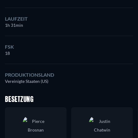
LAUFZEIT
1h 31min
FSK
18
PRODUKTIONSLAND
Vereinigte Staaten (US)
BESETZUNG