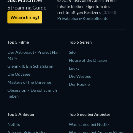
JustWatch
Der
© 2026 JustWatch Alle externen
Inhalte bleiben Eigentum des
Streaming Guide
rechtmäßigen Besitzers.
(3.13.0)
We are hiring!
Privatsphäre-Kontrollcenter
Top 5 Filme
Top 5 Serien
Der Astronaut - Project Hail
Silo
Mary
House of the Dragon
Glennkill: Ein Schafskrimi
Lucky
Die Odyssee
Die Westies
Masters of the Universe
Der Rookie
Obsession – Du sollst mich
lieben
Top 5 Anbieter
Top 5 neu bei Anbieter
Netflix
Was ist neu bei Netflix
Amazon Prime Video
Was ist neu bei Amazon Prime