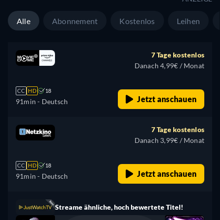
Alle
Abonnement
Kostenlos
Leihen
7 Tage kostenlos
Danach 4,99€ / Monat
CC
HD
18
Jetzt anschauen
91min
- Deutsch
7 Tage kostenlos
Danach 3,99€ / Monat
CC
HD
18
Jetzt anschauen
91min
- Deutsch
Streame ähnliche, hoch bewertete Titel!