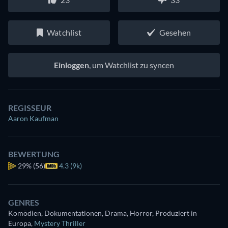
Watchlist
Gesehen
Einloggen
, um Watchlist zu syncen
REGISSEUR
Aaron Kaufman
BEWERTUNG
29%
(56)
4.3 (9k)
GENRES
Komödien, Dokumentationen, Drama, Horror, Produziert in
Europa
,
Mystery Thriller