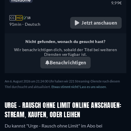
9,99€
CC
HD
18
Jetzt anschauen
91min
- Deutsch
Nicht gefunden, wonach du gesucht hast?
Wir benachrichtigen dich, sobald der Titel bei weiteren
Diensten verfügbar ist.
Benachrichtigen
Am 6. August 2026 um 21:24:00 Uhr haben wir 221 Streaming-Dienste nach diesem
Titel durchsucht und aktualisiert.
Etwas stimmt nicht? Lass es uns wissen.
URGE - RAUSCH OHNE LIMIT ONLINE ANSCHAUEN:
STREAM, KAUFEN, ODER LEIHEN
Du kannst "Urge - Rausch ohne Limit" im Abo bei