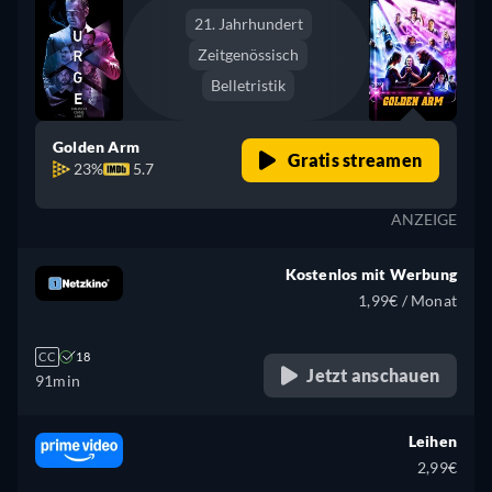
21. Jahrhundert
Zeitgenössisch
Belletristik
Golden Arm
Gratis streamen
23%
5.7
ANZEIGE
Kostenlos mit Werbung
1,99€ / Monat
CC
18
Jetzt anschauen
91min
Leihen
2,99€