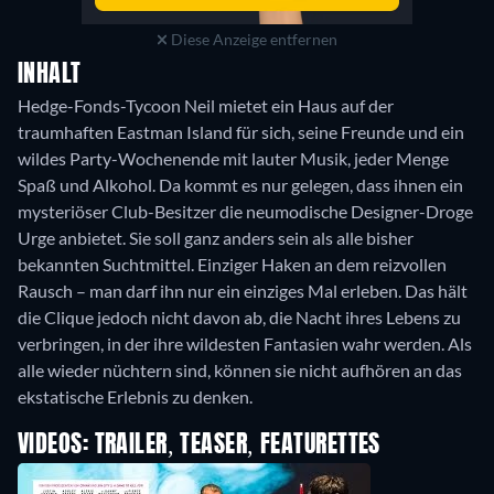
Diese Anzeige entfernen
INHALT
Hedge-Fonds-Tycoon Neil mietet ein Haus auf der
traumhaften Eastman Island für sich, seine Freunde und ein
wildes Party-Wochenende mit lauter Musik, jeder Menge
Spaß und Alkohol. Da kommt es nur gelegen, dass ihnen ein
mysteriöser Club-Besitzer die neumodische Designer-Droge
Urge anbietet. Sie soll ganz anders sein als alle bisher
bekannten Suchtmittel. Einziger Haken an dem reizvollen
Rausch – man darf ihn nur ein einziges Mal erleben. Das hält
die Clique jedoch nicht davon ab, die Nacht ihres Lebens zu
verbringen, in der ihre wildesten Fantasien wahr werden. Als
alle wieder nüchtern sind, können sie nicht aufhören an das
ekstatische Erlebnis zu denken.
VIDEOS: TRAILER, TEASER, FEATURETTES