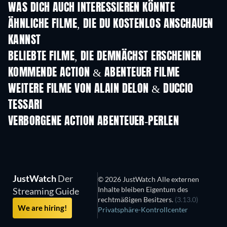
WAS DICH AUCH INTERESSIEREN KÖNNTE
Serie
ÄHNLICHE FILME, DIE DU KOSTENLOS ANSCHAUEN
KANNST
BELIEBTE FILME, DIE DEMNÄCHST ERSCHEINEN
KOMMENDE ACTION & ABENTEUER FILME
WEITERE FILME VON ALAIN DELON & DUCCIO
TESSARI
VERBORGENE ACTION ABENTEUER-PERLEN
Serie
JustWatch
Der
© 2026 JustWatch Alle externen
Inhalte bleiben Eigentum des
Streaming Guide
rechtmäßigen Besitzers.
(3.13.0)
We are hiring!
Privatsphäre-Kontrollcenter