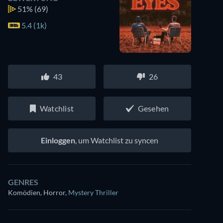
51%
(69)
5.4 (1k)
43
26
Watchlist
Gesehen
Einloggen
, um Watchlist zu syncen
GENRES
Komödien, Horror
,
Mystery Thriller