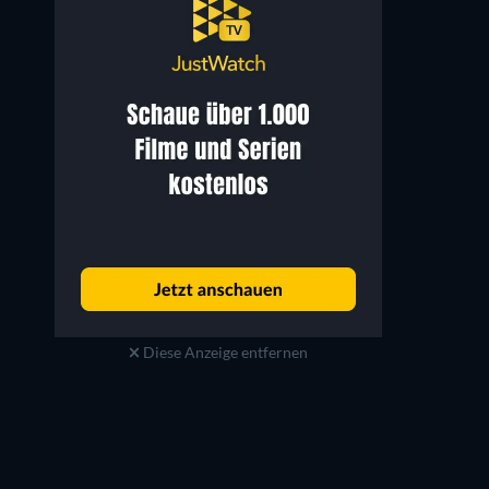
Skyler Davenport
Laurie Cummings
Alice (voice)
Jean (voice)
Diese Anzeige entfernen