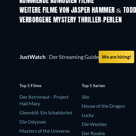
KOMMENDE KOMÖDIEN FILME
WEITERE FILME VON JASPER HAMMER & TODD
VERBORGENE MYSTERY THRILLER-PERLEN
JustWatch
|
Der Streaming Guide
We are hiring!
Top 5 Filme
Top 5 Serien
Der Astronaut - Project
Silo
Hail Mary
House of the Dragon
Glennkill: Ein Schafskrimi
Lucky
Die Odyssee
Die Westies
Masters of the Universe
Der Rookie