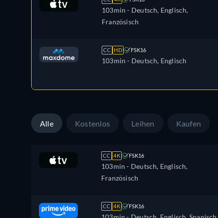
103min
- Deutsch, Englisch,
Französisch
CC
HD
FSK16
103min
- Deutsch, Englisch
Alle
Kostenlos
Leihen
Kaufen
CC
4K
FSK16
103min
- Deutsch, Englisch,
Französisch
CC
4K
FSK16
103min
- Deutsch, Englisch, Spanisch