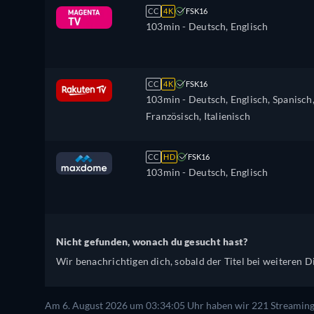
CC
4K
FSK16
103min
- Deutsch, Englisch
CC
4K
FSK16
103min
- Deutsch, Englisch, Spanisch
Französisch, Italienisch
CC
HD
FSK16
103min
- Deutsch, Englisch
Nicht gefunden, wonach du gesucht hast?
Wir benachrichtigen dich, sobald der Titel bei weiteren Di
Am 6. August 2026 um 03:34:05 Uhr haben wir 221 Streaming-D