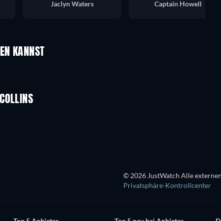
Jaclyn Waters
Captain Howell
UEN KANNST
COLLINS
Serie
© 2026 JustWatch Alle externen
Privatsphäre-Kontrollcenter
Top 5 Anbieter
Top 5 neu bei Anbieter
D