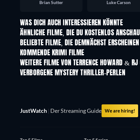
Brian Sutter
Luke Carson
WAS DICH AUCH INTERESSIEREN KÖNNTE
ÄHNLICHE FILME, DIE DU KOSTENLOS ANSCHA
BELIEBTE FILME, DIE DEMNÄCHST ERSCHEINEN
KOMMENDE KRIMI FILME
WEITERE FILME VON TERRENCE HOWARD & RJ 
VERBORGENE MYSTERY THRILLER-PERLEN
JustWatch
|
Der Streaming Guide
We are hiring!
Top 5 Filme
Top 5 Serien