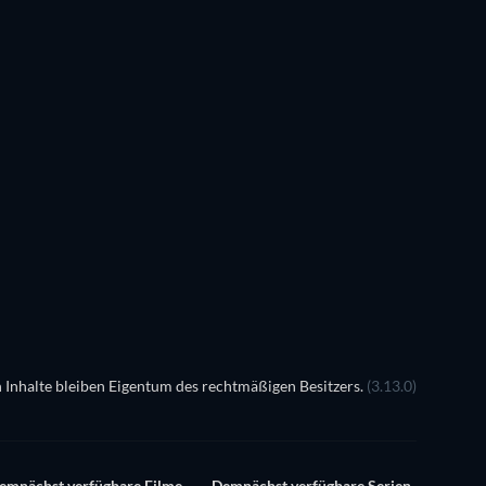
Pastor Lawson
Travis Reed
 Inhalte bleiben Eigentum des rechtmäßigen Besitzers.
(3.13.0)
emnächst verfügbare Filme
Demnächst verfügbare Serien