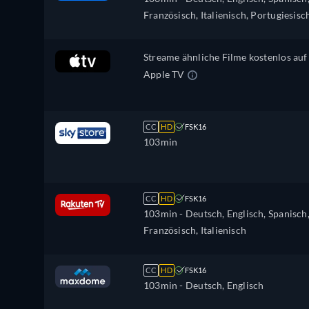
Französisch, Italienisch, Portugiesisc
Streame ähnliche Filme kostenlos auf
Apple TV
CC
HD
FSK16
103min
CC
HD
FSK16
103min
- Deutsch, Englisch, Spanisch
Französisch, Italienisch
CC
HD
FSK16
103min
- Deutsch, Englisch