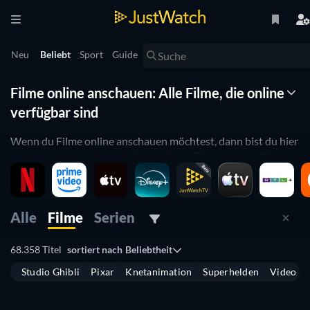
Neu
Beliebt
Sport
Guide
Filme online anschauen: Alle Filme, die online
verfügbar sind
Wenn du Filme online anschauen möchtest, dann bist du hier
genau richtig. Wir zeigen dir mit dieser Übersicht alle Filme,
die du gerade online kaufen, mieten oder streamen kannst.
Sollten dich demnächst verfügbare Titel interessieren, dann
Alle
Filme
Serien
findest du auf JustWatch eine Übersicht
aller demnächst
verfügbaren Filme und Serien
in Deutschland. Du hast auch
68.358 Titel
sortiert nach
Beliebtheit
die Möglichkeit mithilfe von Filtern nach
demnächst
verfügbaren Filmen
und
Serien
separat zu suchen.
Studio Ghibli
Pixar
Knetanimation
Superhelden
Videospi