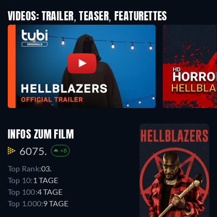
VIDEOS: TRAILER, TEASER, FEATURETTES
INFOS ZUM FILM
6075.
+8
Top Rank:
03.
Top 10:
1 TAGE
Top 100:
4 TAGE
Top 1.000:
9 TAGE