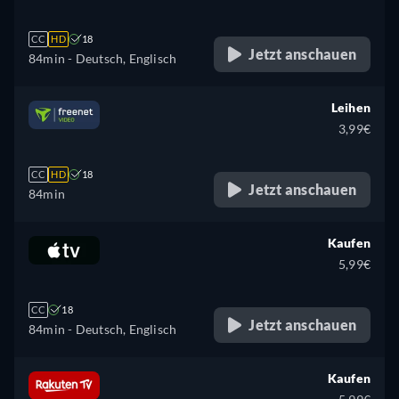
CC
HD
18
Jetzt anschauen
84min
- Deutsch, Englisch
Leihen
3,99€
CC
HD
18
Jetzt anschauen
84min
Kaufen
5,99€
CC
18
Jetzt anschauen
84min
- Deutsch, Englisch
Kaufen