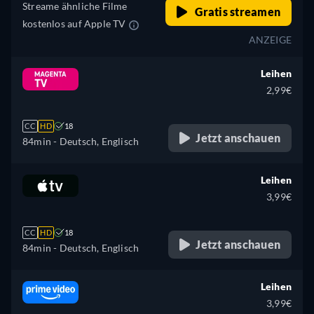
Streame ähnliche Filme
Gratis streamen
kostenlos auf Apple TV
ANZEIGE
Leihen
2,99€
CC
HD
18
Jetzt anschauen
84min
- Deutsch, Englisch
Leihen
3,99€
CC
HD
18
Jetzt anschauen
84min
- Deutsch, Englisch
Leihen
3,99€