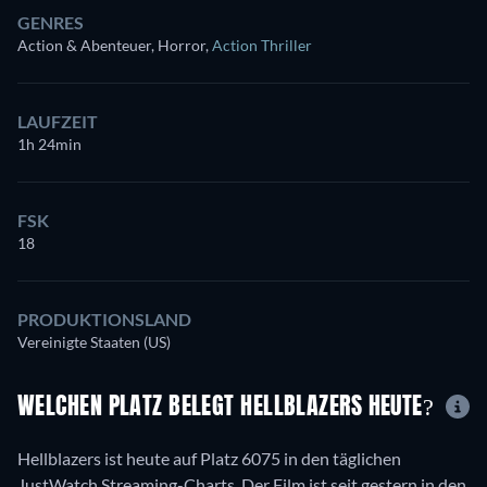
GENRES
Action & Abenteuer, Horror
,
Action Thriller
LAUFZEIT
1h 24min
FSK
18
PRODUKTIONSLAND
Vereinigte Staaten (US)
WELCHEN PLATZ BELEGT HELLBLAZERS HEUTE?
Hellblazers ist heute auf Platz 6075 in den täglichen
JustWatch Streaming-Charts. Der Film ist seit gestern in den