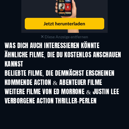
Diese Anzeige entfernen
WAS DICH AUCH INTERESSIEREN KÖNNTE
ÄHNLICHE FILME, DIE DU KOSTENLOS ANSCHAUEN
KANNST
BELIEBTE FILME, DIE DEMNÄCHST ERSCHEINEN
KOMMENDE ACTION & ABENTEUER FILME
WEITERE FILME VON ED MORRONE & JUSTIN LEE
VERBORGENE ACTION THRILLER-PERLEN