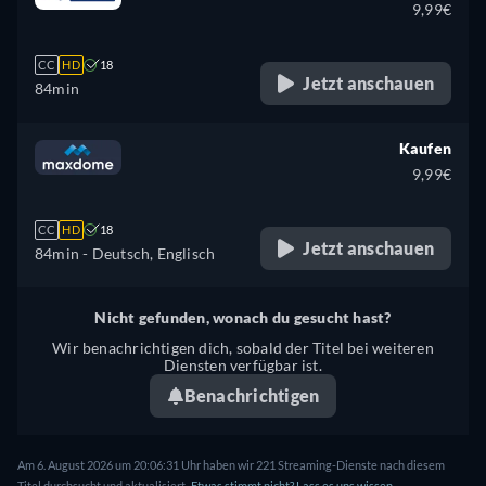
9,99€
CC
HD
18
Jetzt anschauen
84min
Kaufen
9,99€
CC
HD
18
Jetzt anschauen
84min
- Deutsch, Englisch
Nicht gefunden, wonach du gesucht hast?
Wir benachrichtigen dich, sobald der Titel bei weiteren
Diensten verfügbar ist.
Benachrichtigen
Am 6. August 2026 um 20:06:31 Uhr haben wir 221 Streaming-Dienste nach diesem
Titel durchsucht und aktualisiert.
Etwas stimmt nicht? Lass es uns wissen.