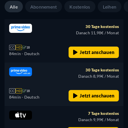
Alle
Abonnement
Kostenlos
Leihen
30 Tage kostenlos
Danach 11,98€ / Monat
CC
HD
18
Jetzt anschauen
84min
- Deutsch
30 Tage kostenlos
Danach 8,99€ / Monat
CC
HD
18
Jetzt anschauen
84min
- Deutsch
7 Tage kostenlos
Danach 9,99€ / Monat