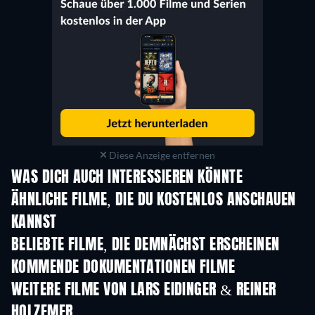
Diese Anzeige entfernen
WAS DICH AUCH INTERESSIEREN KÖNNTE
ÄHNLICHE FILME, DIE DU KOSTENLOS ANSCHAUEN
KANNST
BELIEBTE FILME, DIE DEMNÄCHST ERSCHEINEN
KOMMENDE DOKUMENTATIONEN FILME
Jean-Paul Goude : le
voleur de couleurs
WEITERE FILME VON LARS EIDINGER & REINER
HOLZEMER