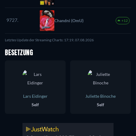
9727.
Chandni (OmU)
+12
Letztes Update der Streaming Charts: 17:19, 07.08.2026
BESETZUNG
Lars Eidinger
Juliette Binoche
Self
Self