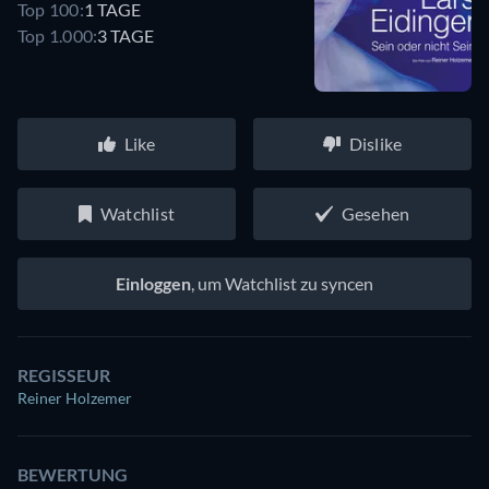
Top 100:
1 TAGE
Top 1.000:
3 TAGE
Like
Dislike
Watchlist
Gesehen
Einloggen
, um Watchlist zu syncen
REGISSEUR
Reiner Holzemer
BEWERTUNG