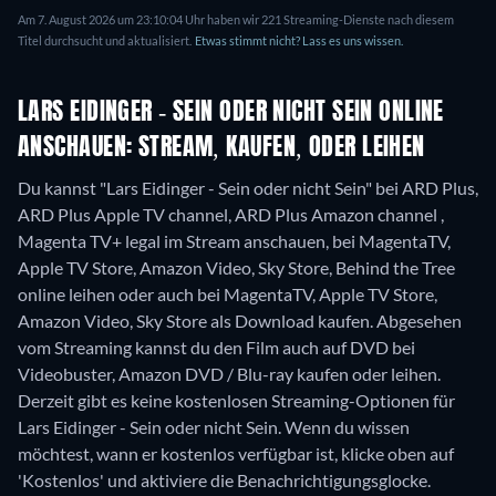
Am 7. August 2026 um 23:10:04 Uhr haben wir 221 Streaming-Dienste nach diesem
Titel durchsucht und aktualisiert.
Etwas stimmt nicht? Lass es uns wissen.
LARS EIDINGER - SEIN ODER NICHT SEIN ONLINE
ANSCHAUEN: STREAM, KAUFEN, ODER LEIHEN
Du kannst "Lars Eidinger - Sein oder nicht Sein" bei ARD Plus,
ARD Plus Apple TV channel, ARD Plus Amazon channel ,
Magenta TV+ legal im Stream anschauen, bei MagentaTV,
Apple TV Store, Amazon Video, Sky Store, Behind the Tree
online leihen oder auch bei MagentaTV, Apple TV Store,
Amazon Video, Sky Store als Download kaufen.
Abgesehen
vom Streaming kannst du den Film auch auf DVD bei
Videobuster, Amazon DVD / Blu-ray kaufen oder leihen.
Derzeit gibt es keine kostenlosen Streaming-Optionen für
Lars Eidinger - Sein oder nicht Sein. Wenn du wissen
möchtest, wann er kostenlos verfügbar ist, klicke oben auf
'Kostenlos' und aktiviere die Benachrichtigungsglocke.