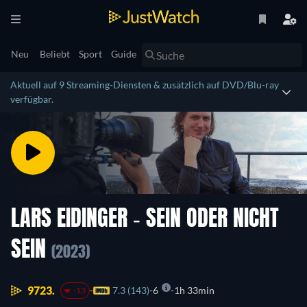
Neu
Beliebt
Sport
Guide
Aktuell auf 9 Streaming-Diensten & zusätzlich auf DVD/Blu-ray
verfügbar.
LARS EIDINGER - SEIN ODER NICHT
SEIN
(2023)
9723.
7.3 (143)
6
1h 33min
-13