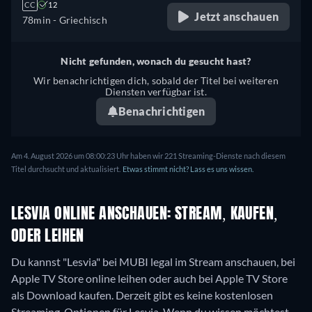
CC
12
Jetzt anschauen
78min
- Griechisch
Nicht gefunden, wonach du gesucht hast?
Wir benachrichtigen dich, sobald der Titel bei weiteren
Diensten verfügbar ist.
Benachrichtigen
Am 4. August 2026 um 08:00:23 Uhr haben wir 221 Streaming-Dienste nach diesem
Titel durchsucht und aktualisiert.
Etwas stimmt nicht? Lass es uns wissen.
LESVIA ONLINE ANSCHAUEN: STREAM, KAUFEN,
ODER LEIHEN
Du kannst "Lesvia" bei MUBI legal im Stream anschauen, bei
Apple TV Store online leihen oder auch bei Apple TV Store
als Download kaufen.
Derzeit gibt es keine kostenlosen
Streaming-Optionen für Lesvia. Wenn du wissen möchtest,