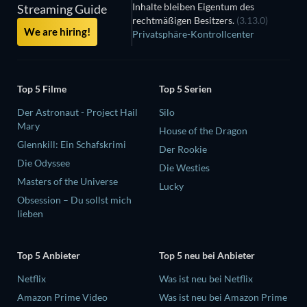
Inhalte bleiben Eigentum des
Streaming Guide
rechtmäßigen Besitzers.
(3.13.0)
We are hiring!
Privatsphäre-Kontrollcenter
Top 5 Filme
Top 5 Serien
Der Astronaut - Project Hail
Silo
Mary
House of the Dragon
Glennkill: Ein Schafskrimi
Der Rookie
Die Odyssee
Die Westies
Masters of the Universe
Lucky
Obsession – Du sollst mich
lieben
Top 5 Anbieter
Top 5 neu bei Anbieter
Netflix
Was ist neu bei Netflix
Amazon Prime Video
Was ist neu bei Amazon Prime