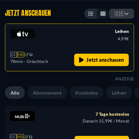
JETZT ANSCHAUEN
🇩🇪
Leihen
4,99€
CC
HD
12
Jetzt anschauen
78min
- Griechisch
ANZEIGE
Alle
Abonnement
Kostenlos
Leihen
7 Tage kostenlos
Danach 15,99€ / Monat
CC
HD
12