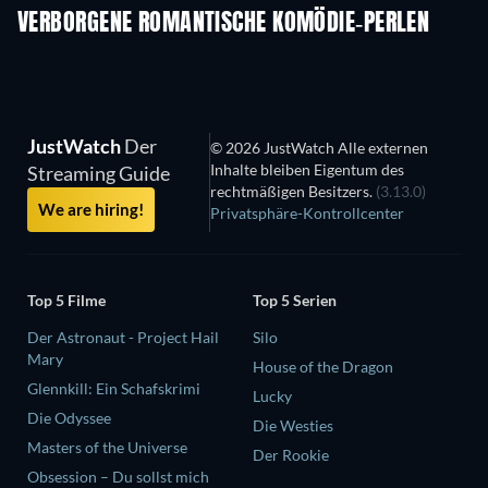
VERBORGENE ROMANTISCHE KOMÖDIE-PERLEN
S
JustWatch
Der
© 2026 JustWatch Alle externen
Inhalte bleiben Eigentum des
Streaming Guide
rechtmäßigen Besitzers.
(3.13.0)
We are hiring!
Privatsphäre-Kontrollcenter
Top 5 Filme
Top 5 Serien
Der Astronaut - Project Hail
Silo
Mary
House of the Dragon
Glennkill: Ein Schafskrimi
Lucky
Die Odyssee
Die Westies
Masters of the Universe
Der Rookie
Obsession – Du sollst mich