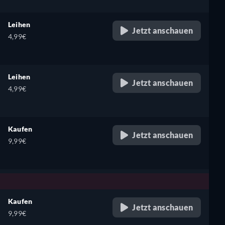
Leihen
Jetzt anschauen
4,99€
Leihen
Jetzt anschauen
4,99€
Kaufen
Jetzt anschauen
9,99€
Kaufen
Jetzt anschauen
9,99€