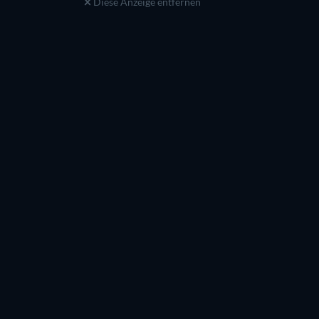
Diese Anzeige entfernen