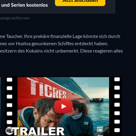
zeige entfernen
e Taucher. Ihre prekäre finanzielle Lage könnte sich durch
nes vor Huelva gesunkenen Schiffes entdeckt haben.
esitzern des Kokains nicht unbemerkt. Diese reagieren alles