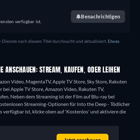
Benachrichtigen
ensten verfügbar ist.
ienste nach diesem Titel durchsucht und aktualisiert.
Etwas
NE ANSCHAUEN: STREAM, KAUFEN, ODER LEIHEN
mazon Video, MagentaTV, Apple TV Store, Sky Store, Rakuten
 bei Apple TV Store, Amazon Video, Rakuten TV,
ufen.
Neben dem Streaming ist der Film auf Blu-ray bei
 kostenlosen Streaming-Optionen für Into the Deep - Tödlicher
erfügbar ist, klicke oben auf 'Kostenlos' und aktiviere die