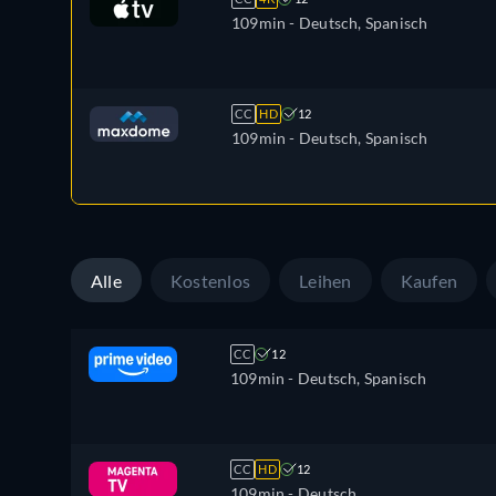
109min
- Deutsch, Spanisch
CC
HD
12
109min
- Deutsch, Spanisch
Alle
Kostenlos
Leihen
Kaufen
CC
12
109min
- Deutsch, Spanisch
CC
HD
12
109min
- Deutsch