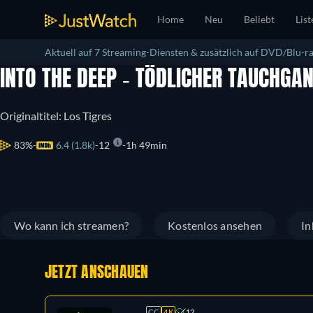
Home
Neu
Beliebt
List
Aktuell auf 7 Streaming-Diensten & zusätzlich auf DVD/Blu-ra
INTO THE DEEP - TÖDLICHER TAUCHGA
Originaltitel: Los Tigres
83%
6.4 (1.8k)
12
1h 49min
Wo kann ich streamen?
Kostenlos ansehen
In
JETZT ANSCHAUEN
CC
4K
12