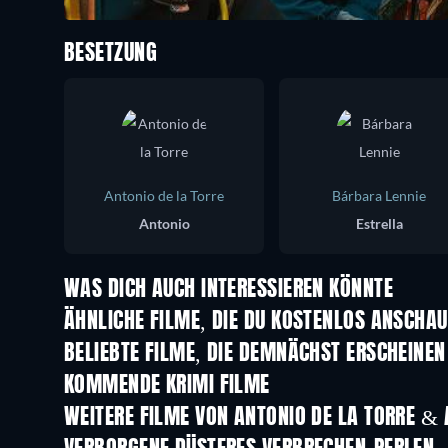
BESETZUNG
Antonio de la Torre
Bárbara Lennie
Antonio
Estrella
WAS DICH AUCH INTERESSIEREN KÖNNTE
ÄHNLICHE FILME, DIE DU KOSTENLOS ANSCHA
BELIEBTE FILME, DIE DEMNÄCHST ERSCHEINEN
KOMMENDE KRIMI FILME
WEITERE FILME VON ANTONIO DE LA TORRE &