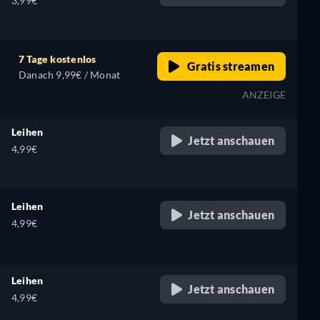
3,99€
7 Tage kostenlos
Gratis streamen
Danach 9,99€ / Monat
ANZEIGE
Leihen
Jetzt anschauen
4,99€
Leihen
Jetzt anschauen
4,99€
Leihen
Jetzt anschauen
4,99€