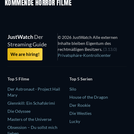
KOMMENDE HORROR FILME
JustWatch
Der
© 2026 JustWatch Alle externen
Inhalte bleiben Eigentum des
Streaming Guide
rechtmäßigen Besitzers.
(3.13.0)
We are hiring!
Privatsphäre-Kontrollcenter
Top 5 Filme
Top 5 Serien
Der Astronaut - Project Hail
Silo
Mary
House of the Dragon
Glennkill: Ein Schafskrimi
Der Rookie
Die Odyssee
Die Westies
Masters of the Universe
Lucky
Obsession – Du sollst mich
lieben