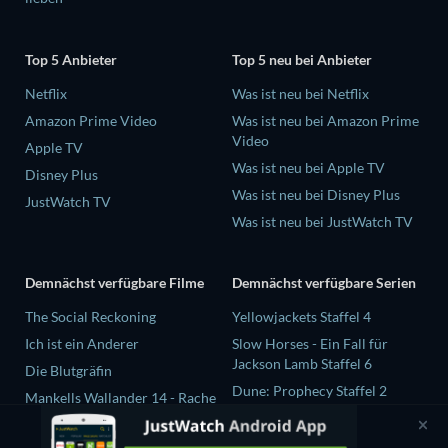
Top 5 Anbieter
Top 5 neu bei Anbieter
Netflix
Was ist neu bei Netflix
Amazon Prime Video
Was ist neu bei Amazon Prime
Video
Apple TV
Was ist neu bei Apple TV
Disney Plus
Was ist neu bei Disney Plus
JustWatch TV
Was ist neu bei JustWatch TV
Demnächst verfügbare Filme
Demnächst verfügbare Serien
The Social Reckoning
Yellowjackets Staffel 4
Ich ist ein Anderer
Slow Horses - Ein Fall für
Jackson Lamb Staffel 6
Die Blutgräfin
Dune: Prophecy Staffel 2
Mankells Wallander 14 - Rache
The Gentlemen Staffel 2
Beast Race
Love Is Blind: UK Staffel 3