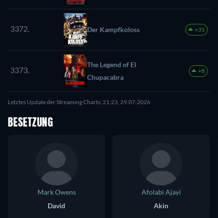
3372.
Der Kampfkoloss
+31
The Legend of El
3373.
+8
Chupacabra
Letztes Update der Streaming Charts: 21:23, 29.07.2026
BESETZUNG
Mark Owens
Afolabi Ajayi
David
Akin