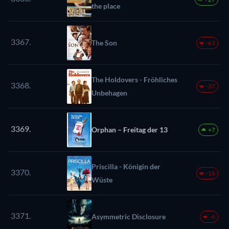
the place
3367.
The Son
-61
The Holdovers - Fröhliches
3368.
-37
Unbehagen
3369.
Orphan – Freitag der 13
+7
Priscilla - Königin der
3370.
-16
Wüste
3371.
Asymmetric Disclosure
-6