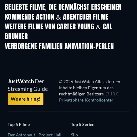
BELIEBTE FILME, DIE DEMNÄCHST ERSCHEINEN
KOMMENDE ACTION & ABENTEUER FILME
WEITERE FILME VON CARTER YOUNG & CAL
BRUNKER
VERBORGENE FAMILIEN ANIMATION-PERLEN
S
JustWatch
Der
© 2026 JustWatch Alle externen
Inhalte bleiben Eigentum des
Streaming Guide
rechtmäßigen Besitzers.
(3.13.0)
We are hiring!
Privatsphäre-Kontrollcenter
Top 5 Filme
Top 5 Serien
Der Astronaut - Project Hail
Silo