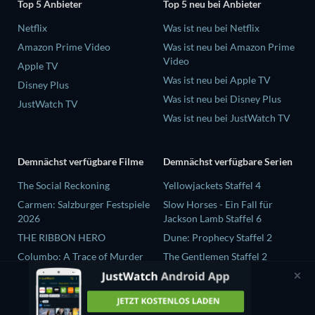
Top 5 Anbieter
Top 5 neu bei Anbieter
Netflix
Was ist neu bei Netflix
Amazon Prime Video
Was ist neu bei Amazon Prime
Video
Apple TV
Was ist neu bei Apple TV
Disney Plus
Was ist neu bei Disney Plus
JustWatch TV
Was ist neu bei JustWatch TV
Demnächst verfügbare Filme
Demnächst verfügbare Serien
The Social Reckoning
Yellowjackets Staffel 4
Carmen: Salzburger Festspiele
Slow Horses - Ein Fall für
2026
Jackson Lamb Staffel 6
THE RIBBON HERO
Dune: Prophecy Staffel 2
Columbo: A Trace of Murder
The Gentlemen Staffel 2
Jean-Paul Goude : le voleur de
Love Is Blind: UK Staffel 3
couleurs