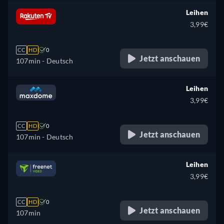
Leihen
3,99€
CC
HD
0
Jetzt anschauen
107min
- Deutsch
Leihen
3,99€
CC
HD
0
Jetzt anschauen
107min
- Deutsch
Leihen
3,99€
CC
HD
0
Jetzt anschauen
107min