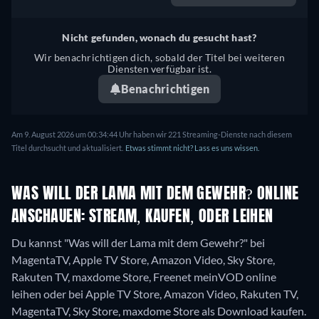
Nicht gefunden, wonach du gesucht hast?
Wir benachrichtigen dich, sobald der Titel bei weiteren
Diensten verfügbar ist.
Benachrichtigen
Am 9. August 2026 um 00:34:44 Uhr haben wir 221 Streaming-Dienste nach diesem
Titel durchsucht und aktualisiert.
Etwas stimmt nicht? Lass es uns wissen.
WAS WILL DER LAMA MIT DEM GEWEHR? ONLINE
ANSCHAUEN: STREAM, KAUFEN, ODER LEIHEN
Du kannst "Was will der Lama mit dem Gewehr?" bei
MagentaTV, Apple TV Store, Amazon Video, Sky Store,
Rakuten TV, maxdome Store, Freenet meinVOD online
leihen oder bei Apple TV Store, Amazon Video, Rakuten TV,
MagentaTV, Sky Store, maxdome Store als Download kaufen.