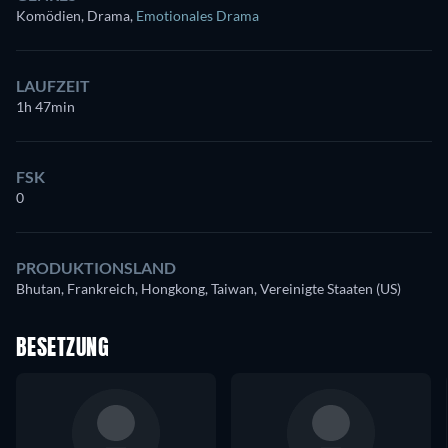
Komödien, Drama
,
Emotionales Drama
LAUFZEIT
1h 47min
FSK
0
PRODUKTIONSLAND
Bhutan, Frankreich, Hongkong, Taiwan, Vereinigte Staaten (US)
BESETZUNG