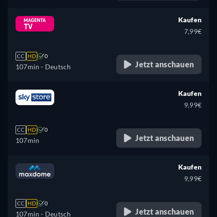
Kaufen
7,99€
CC
HD
0
Jetzt anschauen
107min
- Deutsch
Kaufen
9,99€
CC
HD
0
Jetzt anschauen
107min
Kaufen
9,99€
CC
HD
0
Jetzt anschauen
107min
- Deutsch