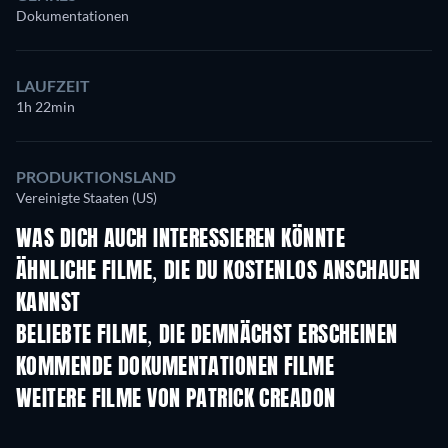
Dokumentationen
LAUFZEIT
1h 22min
PRODUKTIONSLAND
Vereinigte Staaten (US)
WAS DICH AUCH INTERESSIEREN KÖNNTE
S
ÄHNLICHE FILME, DIE DU KOSTENLOS ANSCHAUEN
KANNST
BELIEBTE FILME, DIE DEMNÄCHST ERSCHEINEN
KOMMENDE DOKUMENTATIONEN FILME
Jean-Paul Goude : le
voleur de couleurs
WEITERE FILME VON PATRICK CREADON