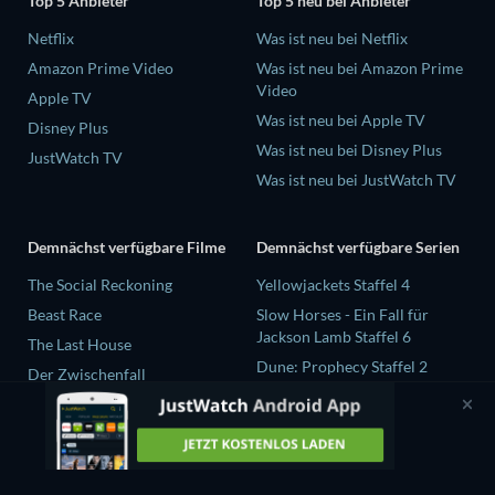
Top 5 Anbieter
Top 5 neu bei Anbieter
Netflix
Was ist neu bei Netflix
Amazon Prime Video
Was ist neu bei Amazon Prime
Video
Apple TV
Was ist neu bei Apple TV
Disney Plus
Was ist neu bei Disney Plus
JustWatch TV
Was ist neu bei JustWatch TV
Demnächst verfügbare Filme
Demnächst verfügbare Serien
The Social Reckoning
Yellowjackets Staffel 4
Beast Race
Slow Horses - Ein Fall für
Jackson Lamb Staffel 6
The Last House
Dune: Prophecy Staffel 2
Der Zwischenfall
The Gentlemen Staffel 2
Carmen: Salzburger Festspiele
2026
Love Is Blind: UK Staffel 3