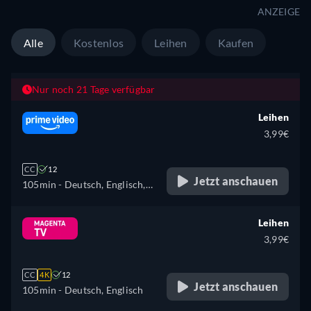
ANZEIGE
Alle
Kostenlos
Leihen
Kaufen
Nur noch 21 Tage verfügbar
Leihen
3,99€
CC
12
Jetzt anschauen
105min
- Deutsch, Englisch,
Spanisch, Italienisch,
Portugiesisch
Leihen
3,99€
CC
4K
12
Jetzt anschauen
105min
- Deutsch, Englisch