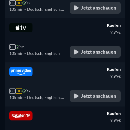
CC
HD
12
Jetzt anschauen
105min
- Deutsch, Englisch,
Italienisch
Kaufen
9,99€
CC
12
Jetzt anschauen
105min
- Deutsch, Englisch
Kaufen
9,99€
CC
HD
12
Jetzt anschauen
105min
- Deutsch, Englisch,
Spanisch, Italienisch,
Portugiesisch
Kaufen
9,99€