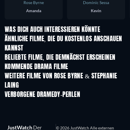
Rose Byrne
Dominic Sessa
Amanda
Kevin
WAS DICH AUCH INTERESSIEREN KÖNNTE
ÄHNLICHE FILME, DIE DU KOSTENLOS ANSCHAUEN
KANNST
BELIEBTE FILME, DIE DEMNÄCHST ERSCHEINEN
KOMMENDE DRAMA FILME
WEITERE FILME VON ROSE BYRNE & STEPHANIE
LAING
VERBORGENE DRAMEDY-PERLEN
JustWatch
Der
© 2026 JustWatch Alle externen