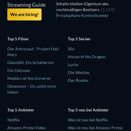
Inhalte bleiben Eigentum des
Streaming Guide
rechtmäßigen Besitzers.
(3.13.0)
We are hiring!
Privatsphäre-Kontrollcenter
Top 5 Filme
Top 5 Serien
Der Astronaut - Project Hail
Silo
Mary
House of the Dragon
Glennkill: Ein Schafskrimi
Lucky
Die Odyssee
Die Westies
Masters of the Universe
Der Rookie
Obsession – Du sollst mich
lieben
Top 5 Anbieter
Top 5 neu bei Anbieter
Netflix
Was ist neu bei Netflix
Amazon Prime Video
Was ist neu bei Amazon Prime