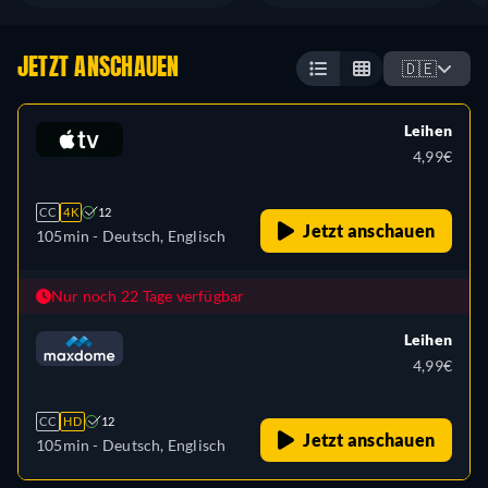
JETZT ANSCHAUEN
🇩🇪
Leihen
4,99€
CC
4K
12
Jetzt anschauen
105min
- Deutsch, Englisch
Nur noch 22 Tage verfügbar
Leihen
4,99€
CC
HD
12
Jetzt anschauen
105min
- Deutsch, Englisch