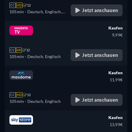
CC
HD
12
Jetzt anschauen
105min
- Deutsch, Englisch,
Italienisch
Kaufen
9,99€
CC
4K
12
Jetzt anschauen
105min
- Deutsch, Englisch
Kaufen
11,99€
CC
HD
12
Jetzt anschauen
105min
- Deutsch, Englisch
Kaufen
13,99€