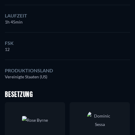
LAUFZEIT
1h 45min
FSK
12
PRODUKTIONSLAND
Vereinigte Staaten (US)
BESETZUNG