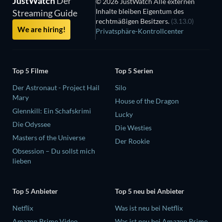
JustWatch
Der
© 2026 JustWatch Alle externen
Inhalte bleiben Eigentum des
Streaming Guide
rechtmäßigen Besitzers.
(3.13.0)
We are hiring!
Privatsphäre-Kontrollcenter
Top 5 Filme
Top 5 Serien
Der Astronaut - Project Hail
Silo
Mary
House of the Dragon
Glennkill: Ein Schafskrimi
Lucky
Die Odyssee
Die Westies
Masters of the Universe
Der Rookie
Obsession – Du sollst mich
lieben
Top 5 Anbieter
Top 5 neu bei Anbieter
Netflix
Was ist neu bei Netflix
Amazon Prime Video
Was ist neu bei Amazon Prime