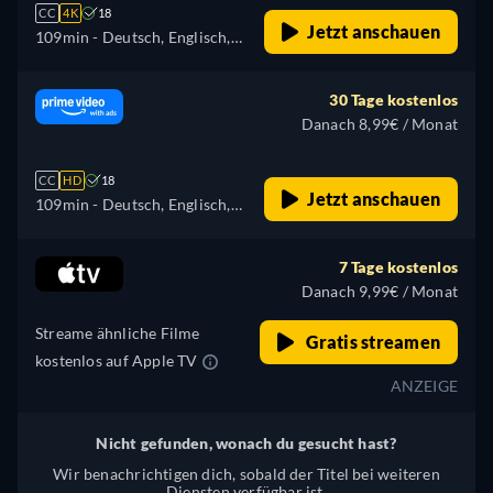
CC
4K
18
Jetzt anschauen
109min
- Deutsch, Englisch,
Spanisch, Französisch,
Italienisch, Japanisch,
30 Tage kostenlos
Polnisch, Portugiesisch,
Danach 8,99€ / Monat
Türkisch
CC
HD
18
Jetzt anschauen
109min
- Deutsch, Englisch,
Spanisch, Französisch,
Italienisch, Japanisch,
7 Tage kostenlos
Polnisch, Portugiesisch,
Danach 9,99€ / Monat
Türkisch
Streame ähnliche Filme
Gratis streamen
kostenlos auf Apple TV
ANZEIGE
Nicht gefunden, wonach du gesucht hast?
Wir benachrichtigen dich, sobald der Titel bei weiteren
Diensten verfügbar ist.