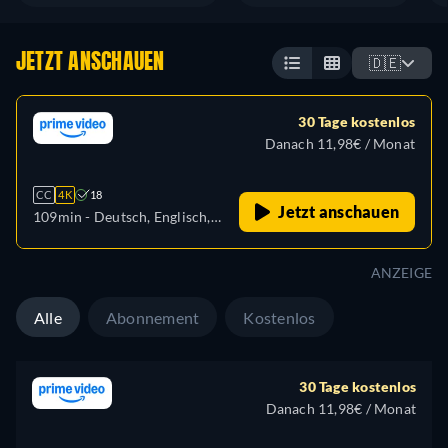
JETZT ANSCHAUEN
🇩🇪
30 Tage kostenlos
Danach 11,98€ / Monat
CC
4K
18
Jetzt anschauen
109min
- Deutsch, Englisch,
Spanisch, Französisch,
Italienisch, Japanisch,
ANZEIGE
Polnisch, Portugiesisch,
Türkisch
Alle
Abonnement
Kostenlos
30 Tage kostenlos
Danach 11,98€ / Monat