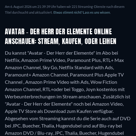
Am 6. August 2026 um 21:39:39 Uhr haben wir 221 Streaming-Dienste nach diesem
Titel durchsucht und aktualisiert.
Etwas stimmt nicht? Lass es uns wissen.
AVATAR - DER HERR DER ELEMENTE ONLINE
ANSCHAUEN: STREAM, KAUFEN, ODER LEIHEN
Du kannst "Avatar - Der Herr der Elemente" im Abo bei
Netflix, Amazon Prime Video, Paramount Plus, RTL+ Max
Amazon Channel, Sky Go, Netflix Standard with Ads,
Paramount+ Amazon Channel, Paramount Plus Apple TV
Channel , Amazon Prime Video with Ads, Wow Fiction
Amazon Channel, RTL+oder bei Toggo, Joyn kostenlos mit
Werbeunterbrechungen im Stream anschauen. Zusätzlich ist
"Avatar - Der Herr der Elemente" noch bei Amazon Video,
Apple TV Store als Download zum Kaufen verfügbar.
Abgesehen vom Streaming kannst du die Serie auch auf DVD
bei JPC, Buecher, Thalia, Hugendubel und auf Blu-ray bei
Amazon DVD / Blu-ray, JPC, Thalia, Buecher, Hugendubel