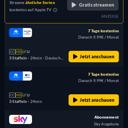
Streame
ähnliche Serien
Gratis streamen
kostenlos auf
Apple TV
ANZEIGE
7 Tage kostenlos
Danach 9,99€ / Monat
CC
HD
12
Jetzt anschauen
3 Staffeln -
24min
- Deutsch,
Englisch
7 Tage kostenlos
Danach 9,99€ / Monat
CC
HD
12
Jetzt anschauen
3 Staffeln -
24min
Abonnement
Sky Angebote