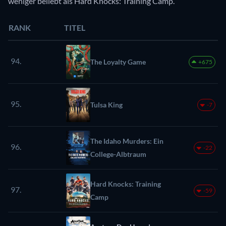
weniger beliebt als Hard Knocks: Training Camp.
RANK
TITEL
94.
The Loyalty Game
+675
95.
Tulsa King
-7
The Idaho Murders: Ein
96.
-22
College-Albtraum
Hard Knocks: Training
97.
-59
Camp