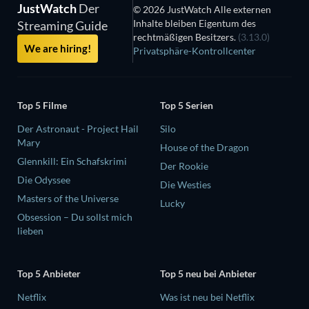
JustWatch
Der
© 2026 JustWatch Alle externen
Inhalte bleiben Eigentum des
Streaming Guide
rechtmäßigen Besitzers.
(3.13.0)
We are hiring!
Privatsphäre-Kontrollcenter
Top 5 Filme
Top 5 Serien
Der Astronaut - Project Hail
Silo
Mary
House of the Dragon
Glennkill: Ein Schafskrimi
Der Rookie
Die Odyssee
Die Westies
Masters of the Universe
Lucky
Obsession – Du sollst mich
lieben
Top 5 Anbieter
Top 5 neu bei Anbieter
Netflix
Was ist neu bei Netflix