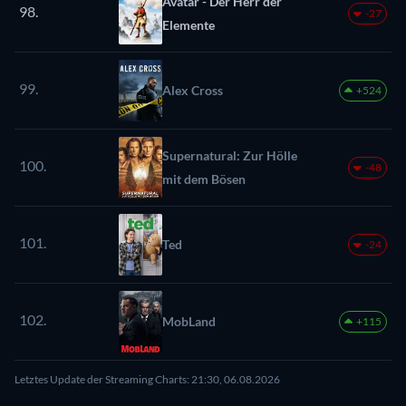
Avatar - Der Herr der
98.
-27
Elemente
99.
Alex Cross
+524
Supernatural: Zur Hölle
100.
-48
mit dem Bösen
101.
Ted
-24
102.
MobLand
+115
Letztes Update der Streaming Charts: 21:30, 06.08.2026