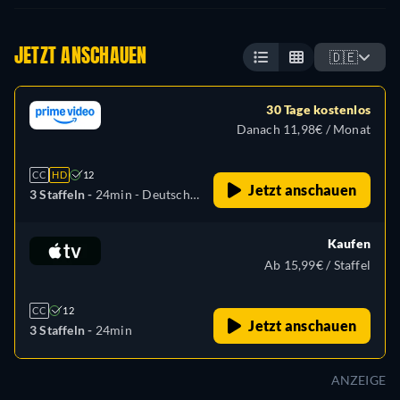
JETZT ANSCHAUEN
🇩🇪
30 Tage kostenlos
Danach 11,98€ / Monat
CC
HD
12
Jetzt anschauen
3 Staffeln -
24min
- Deutsch,
Englisch
Kaufen
Ab 15,99€ / Staffel
CC
12
Jetzt anschauen
3 Staffeln -
24min
ANZEIGE