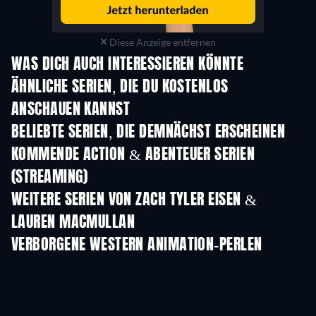
Diese Anzeige entfernen
WAS DICH AUCH INTERESSIEREN KÖNNTE
Serie
Serie
S
ÄHNLICHE SERIEN, DIE DU KOSTENLOS
ANSCHAUEN KANNST
Serie
Serie
S
BELIEBTE SERIEN, DIE DEMNÄCHST ERSCHEINEN
Serie
Serie
S
KOMMENDE ACTION & ABENTEUER SERIEN
(STREAMING)
Staffel 2
Staffel 2
Staf
WEITERE SERIEN VON ZACH TYLER EISEN &
LAUREN MACMULLAN
Serie
Serie
VERBORGENE WESTERN ANIMATION-PERLEN
Serie