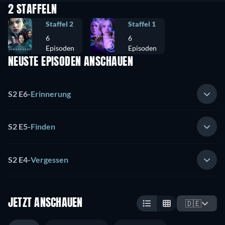
2 STAFFELN
Staffel 2
Staffel 1
6
6
Episoden
Episoden
NEUSTE EPISODEN ANSCHAUEN
S2 E6
-
Erinnerung
S2 E5
-
Finden
S2 E4
-
Vergessen
JETZT ANSCHAUEN
🇩🇪