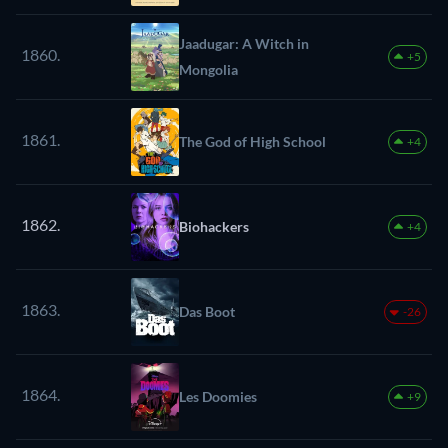
Jaadugar: A Witch in
1860.
+5
Mongolia
1861.
The God of High School
+4
1862.
Biohackers
+4
1863.
Das Boot
-26
1864.
Les Doomies
+9