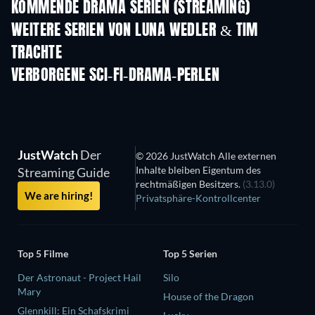
KOMMENDE DRAMA SERIEN (STREAMING)
Staffel 4
Staffel 6
Staf
WEITERE SERIEN VON LUNA WEDLER & TIM
TRACHTE
Serie
Serie
VERBORGENE SCI-FI-DRAMA-PERLEN
S
JustWatch
Der
© 2026 JustWatch Alle externen
Inhalte bleiben Eigentum des
Streaming Guide
rechtmäßigen Besitzers.
(3.13.0)
We are hiring!
Privatsphäre-Kontrollcenter
Top 5 Filme
Top 5 Serien
Der Astronaut - Project Hail
Silo
Mary
House of the Dragon
Glennkill: Ein Schafskrimi