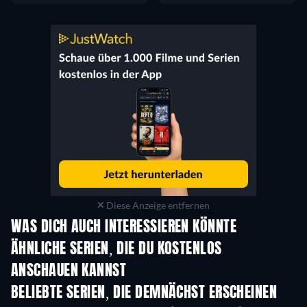
Diese Anzeige entfernen
WAS DICH AUCH INTERESSIEREN KÖNNTE
Serie
Serie
S
ÄHNLICHE SERIEN, DIE DU KOSTENLOS
ANSCHAUEN KANNST
Serie
Serie
S
BELIEBTE SERIEN, DIE DEMNÄCHST ERSCHEINEN
Serie
Serie
S