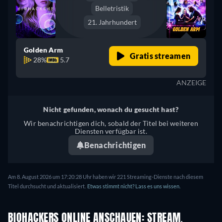
Belletristik
21. Jahrhundert
Golden Arm
Gratis streamen
28%
5.7
ANZEIGE
Nicht gefunden, wonach du gesucht hast?
Wir benachrichtigen dich, sobald der Titel bei weiteren
Diensten verfügbar ist.
Benachrichtigen
Am 8. August 2026 um 17:20:28 Uhr haben wir 221 Streaming-Dienste nach diesem
Titel durchsucht und aktualisiert.
Etwas stimmt nicht? Lass es uns wissen.
BIOHACKERS ONLINE ANSCHAUEN: STREAM,