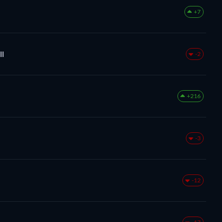
+7
ll
-2
+216
-3
-12