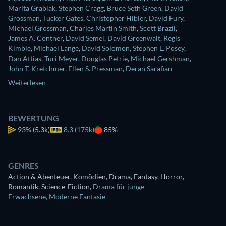
Marita Grabiak
,
Stephen Cragg
,
Bruce Seth Green
,
David
Grossman
,
Tucker Gates
,
Christopher Hibler
,
David Fury
,
Michael Grossman
,
Charles Martin Smith
,
Scott Brazil
,
James A. Contner
,
David Semel
,
David Greenwalt
,
Regis
Kimble
,
Michael Lange
,
David Solomon
,
Stephen L. Posey
,
Dan Attias
,
Turi Meyer
,
Douglas Petrie
,
Michael Gershman
,
John T. Kretchmer
,
Ellen S. Pressman
,
Deran Sarafian
Weiterlesen
BEWERTUNG
93%
(5.3k)
8.3 (175k)
85%
GENRES
Action & Abenteuer, Komödien, Drama, Fantasy, Horror,
Romantik, Science-Fiction
,
Drama für junge
Erwachsene
,
Moderne Fantasie