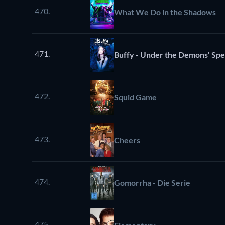
470.
What We Do in the Shadows
471.
Buffy - Under the Demons' Spe
472.
Squid Game
473.
Cheers
474.
Gomorrha - Die Serie
475.