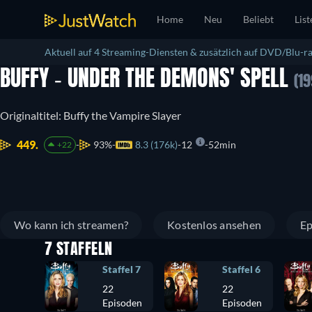
Home
Neu
Beliebt
List
Aktuell auf 4 Streaming-Diensten & zusätzlich auf DVD/Blu-ra
BUFFY - UNDER THE DEMONS' SPELL
(19
Originaltitel: Buffy the Vampire Slayer
449.
93%
8.3 (176k)
12
52min
+22
Wo kann ich streamen?
Kostenlos ansehen
Ep
7 STAFFELN
Staffel 7
Staffel 6
22
22
Episoden
Episoden