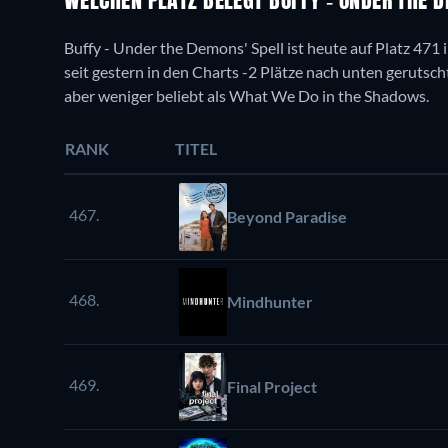
WELCHEN PLATZ BELEGT BUFFY - UNDER THE 
Buffy - Under the Demons' Spell ist heute auf Platz 471 
seit gestern in den Charts -2 Plätze nach unten gerutscht
aber weniger beliebt als What We Do in the Shadows.
RANK
TITEL
467.
Beyond Paradise
468.
Mindhunter
469.
Final Project