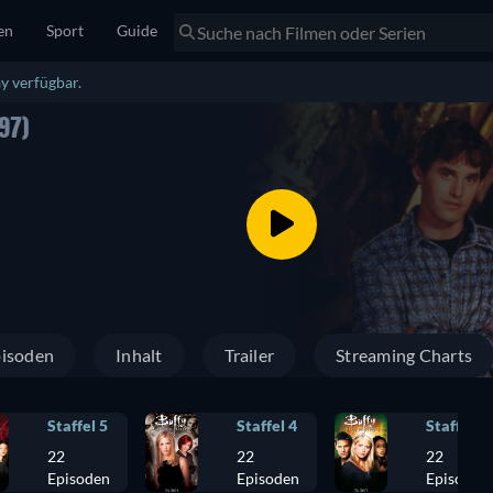
en
Sport
Guide
y verfügbar.
97)
isoden
Inhalt
Trailer
Streaming Charts
Staffel 5
Staffel 4
Staffel 3
22
22
22
Episoden
Episoden
Episoden