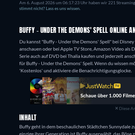
Am 6. August 2026 um 06:17:23 Uhr haben wir 221 Streaming-D
stimmt nicht? Lass es uns wissen.
BUFFY - UNDER THE DEMONS' SPELL ONLINE A
Du kannst "Buffy - Under the Demons' Spell" bei Disney
anschauen oder bei Apple TV Store, Amazon Video als 
Serie auch auf DVD bei Thalia kaufen und jederzeit ans
für Buffy - Under the Demons' Spell. Wenn du wissen möc
'Kostenlos' und aktiviere die Benachrichtigungsglocke.
Diese An
INHALT
Buffy geht in dem beschaulichen Städtchen Sunnydale zu
einzige ihrer Generation ist Buffy auserwählt, das Böse