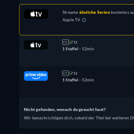
Streame
ähnliche Serien
kostenlos a
Apple TV
CC
12
1 Staffel -
52min
CC
12
1 Staffel -
52min
Nicht gefunden, wonach du gesucht hast?
Wir benachrichtigen dich, sobald der Titel bei weiteren Di