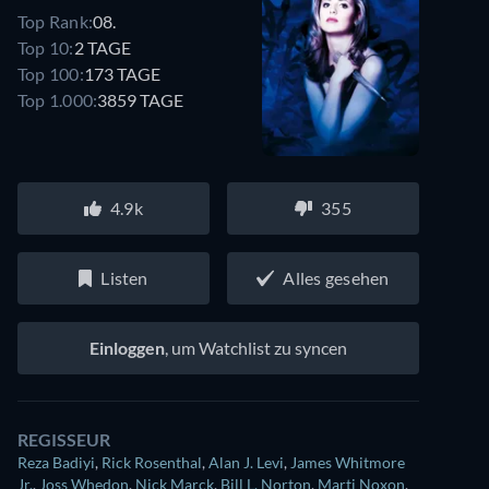
Top Rank:
08.
Top 10:
2 TAGE
Top 100:
173 TAGE
Top 1.000:
3859 TAGE
4.9k
355
Listen
Alles gesehen
Einloggen
, um Watchlist zu syncen
REGISSEUR
Reza Badiyi
,
Rick Rosenthal
,
Alan J. Levi
,
James Whitmore
Jr.
,
Joss Whedon
,
Nick Marck
,
Bill L. Norton
,
Marti Noxon
,