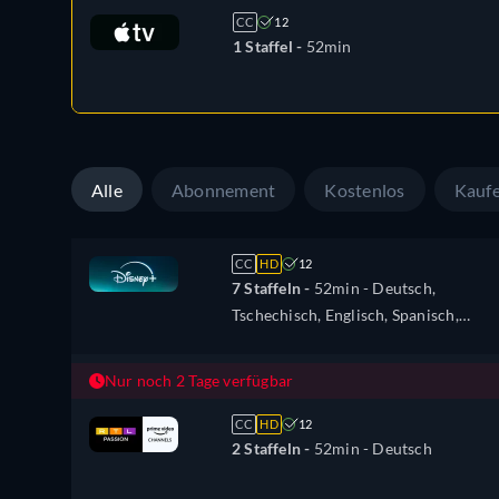
Italienisch, Japanisch, Polnisch,
CC
12
Türkisch
1 Staffel -
52min
Alle
Abonnement
Kostenlos
Kauf
CC
HD
12
7 Staffeln -
52min
- Deutsch,
Tschechisch, Englisch, Spanisch,
Spanisch (Lateinamerika), Französisch
Italienisch, Japanisch, Polnisch,
Nur noch 2 Tage verfügbar
Türkisch
CC
HD
12
2 Staffeln -
52min
- Deutsch