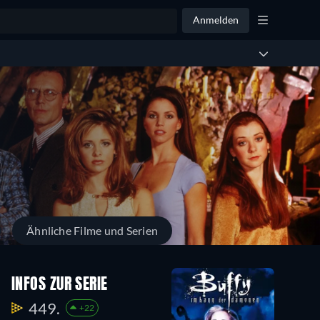
Anmelden
Ähnliche Filme und Serien
Staffel 2
Staffel 1
INFOS ZUR SERIE
22
12
449.
+22
Episoden
Episoden