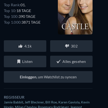
Top Rank:
01.
Top 10:
18 TAGE
Top 100:
390 TAGE
Top 1.000:
3871 TAGE
4.1k
302
Listen
Alles gesehen
Einloggen
, um Watchlist zu syncen
REGISSEUR
Jamie Babbit
,
Jeff Bleckner
,
Bill Roe
,
Karen Gaviola
,
Kevin
Hooks
,
Milan Cheylov
,
Rosemary Rodriguez
,
Jeannot