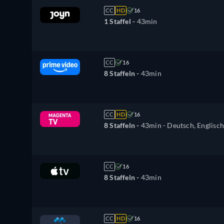
CC
HD
16
1 Staffel -
43min
CC
16
8 Staffeln -
43min
CC
HD
16
8 Staffeln -
43min
- Deutsch, Englisch
CC
16
8 Staffeln -
43min
CC
HD
16