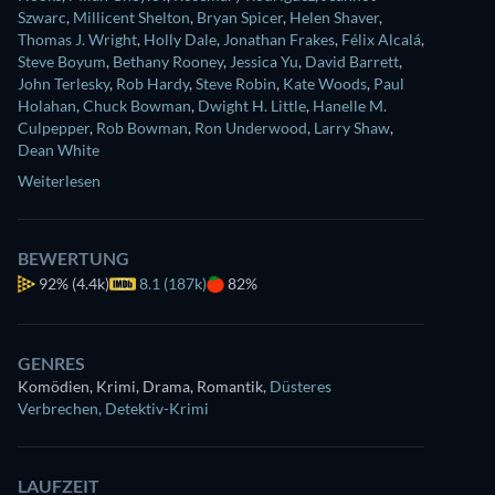
Szwarc
,
Millicent Shelton
,
Bryan Spicer
,
Helen Shaver
,
Thomas J. Wright
,
Holly Dale
,
Jonathan Frakes
,
Félix Alcalá
,
Steve Boyum
,
Bethany Rooney
,
Jessica Yu
,
David Barrett
,
John Terlesky
,
Rob Hardy
,
Steve Robin
,
Kate Woods
,
Paul
Holahan
,
Chuck Bowman
,
Dwight H. Little
,
Hanelle M.
Culpepper
,
Rob Bowman
,
Ron Underwood
,
Larry Shaw
,
Dean White
Weiterlesen
BEWERTUNG
92%
(4.4k)
8.1 (187k)
82%
GENRES
Komödien, Krimi, Drama, Romantik
,
Düsteres
Verbrechen
,
Detektiv-Krimi
LAUFZEIT