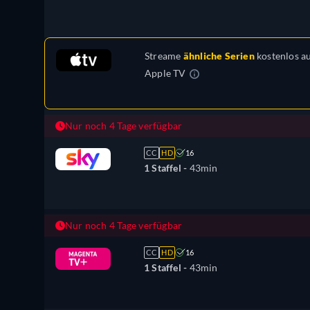
Streame
ähnliche Serien
kostenlos a
Apple TV
Nur noch 4 Tage verfügbar
CC
HD
16
1 Staffel -
43min
Nur noch 4 Tage verfügbar
CC
HD
16
1 Staffel -
43min