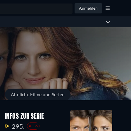
Anmelden
Ähnliche Filme und Serien
Staffel 3
Staffel 2
INFOS ZUR SERIE
24
24
295.
-86
Episoden
Episoden