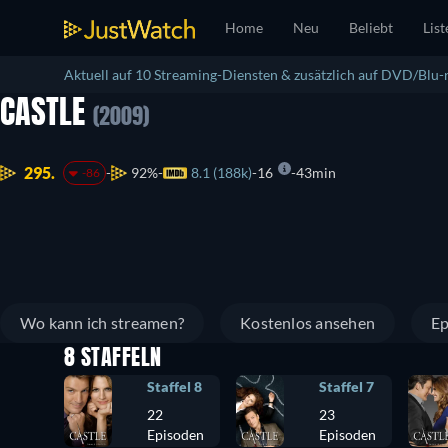
Home
Neu
Beliebt
List
Aktuell auf 10 Streaming-Diensten & zusätzlich auf DVD/Blu-r
CASTLE
(2009)
295.
92%
8.1 (188k)
16
43min
-86
Wo kann ich streamen?
Kostenlos ansehen
Ep
8 STAFFELN
Staffel 8
Staffel 7
22
23
Episoden
Episoden