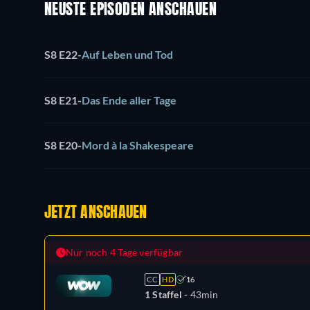
NEUSTE EPISODEN ANSCHAUEN
S8 E22
-
Auf Leben und Tod
S8 E21
-
Das Ende aller Tage
S8 E20
-
Mord à la Shakespeare
JETZT ANSCHAUEN
Nur noch 4 Tage verfügbar
CC
HD
16
1 Staffel -
43min