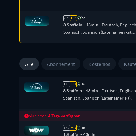
CC
HD
16
8 Staffeln -
43min
- Deutsch, Englisch
Spanisch, Spanisch (Lateinamerika),
Französisch, Ungarisch, Italienisch,
Japanisch, Polnisch, Portugiesisch
(Brasilien), Türkisch
Alle
Abonnement
Kostenlos
Kauf
CC
HD
16
8 Staffeln -
43min
- Deutsch, Englisch
Spanisch, Spanisch (Lateinamerika),
Französisch, Ungarisch, Italienisch,
Japanisch, Polnisch, Portugiesisch
Nur noch 4 Tage verfügbar
(Brasilien), Türkisch
CC
HD
16
1 Staffel -
43min