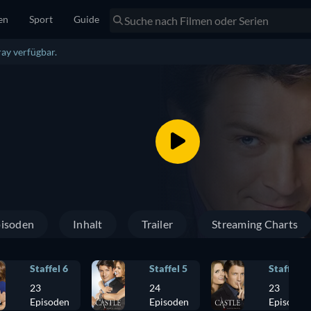
en
Sport
Guide
ay verfügbar.
isoden
Inhalt
Trailer
Streaming Charts
Staffel 6
Staffel 5
Staffel 4
23
24
23
Episoden
Episoden
Episoden