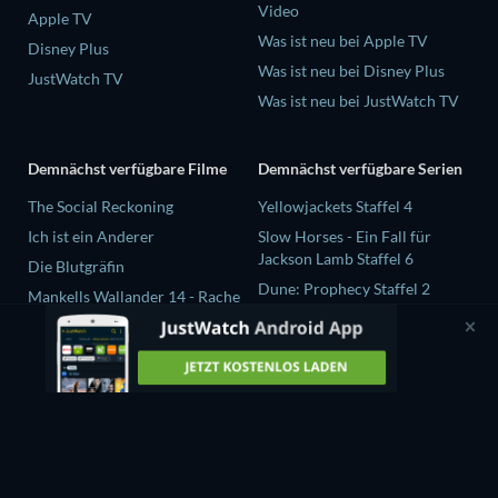
Video
Apple TV
Was ist neu bei Apple TV
Disney Plus
Was ist neu bei Disney Plus
JustWatch TV
Was ist neu bei JustWatch TV
Demnächst verfügbare Filme
Demnächst verfügbare Serien
The Social Reckoning
Yellowjackets Staffel 4
Ich ist ein Anderer
Slow Horses - Ein Fall für
Jackson Lamb Staffel 6
Die Blutgräfin
Dune: Prophecy Staffel 2
Mankells Wallander 14 - Rache
The Gentlemen Staffel 2
Beast Race
Love Is Blind: UK Staffel 3