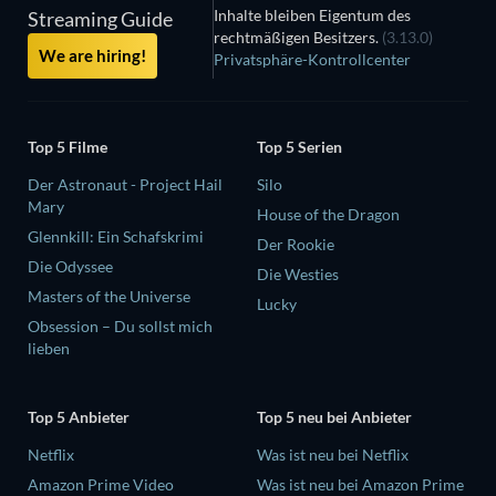
Inhalte bleiben Eigentum des
Streaming Guide
rechtmäßigen Besitzers.
(3.13.0)
We are hiring!
Privatsphäre-Kontrollcenter
Top 5 Filme
Top 5 Serien
Der Astronaut - Project Hail
Silo
Mary
House of the Dragon
Glennkill: Ein Schafskrimi
Der Rookie
Die Odyssee
Die Westies
Masters of the Universe
Lucky
Obsession – Du sollst mich
lieben
Top 5 Anbieter
Top 5 neu bei Anbieter
Netflix
Was ist neu bei Netflix
Amazon Prime Video
Was ist neu bei Amazon Prime