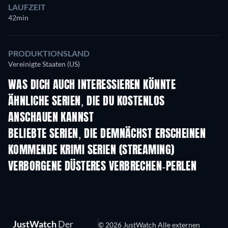
LAUFZEIT
42min
PRODUKTIONSLAND
Vereinigte Staaten (US)
WAS DICH AUCH INTERESSIEREN KÖNNTE
Serie
Serie
S
ÄHNLICHE SERIEN, DIE DU KOSTENLOS
ANSCHAUEN KANNST
Serie
Serie
S
BELIEBTE SERIEN, DIE DEMNÄCHST ERSCHEINEN
Serie
Serie
S
KOMMENDE KRIMI SERIEN (STREAMING)
Staffel 6
Staffel 2
Staf
VERBORGENE DÜSTERES VERBRECHEN-PERLEN
JustWatch
Der
© 2026 JustWatch Alle externen