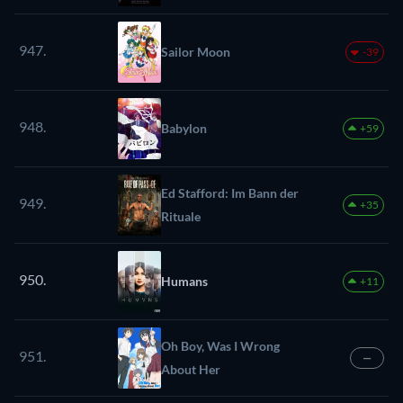
947.
Sailor Moon
-39
948.
Babylon
+59
Ed Stafford: Im Bann der
949.
+35
Rituale
950.
Humans
+11
Oh Boy, Was I Wrong
951.
—
About Her