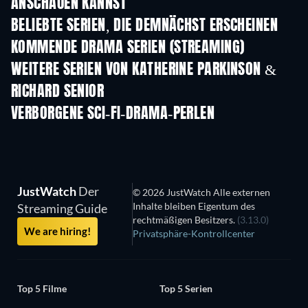
ANSCHAUEN KANNST
Serie
Serie
S
BELIEBTE SERIEN, DIE DEMNÄCHST ERSCHEINEN
Serie
Serie
S
KOMMENDE DRAMA SERIEN (STREAMING)
Staffel 4
Staffel 6
Staf
WEITERE SERIEN VON KATHERINE PARKINSON &
RICHARD SENIOR
Serie
Serie
S
VERBORGENE SCI-FI-DRAMA-PERLEN
Serie
S
JustWatch
Der
© 2026 JustWatch Alle externen
Inhalte bleiben Eigentum des
Streaming Guide
rechtmäßigen Besitzers.
(3.13.0)
We are hiring!
Privatsphäre-Kontrollcenter
Top 5 Filme
Top 5 Serien