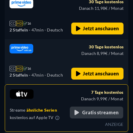
30 Tage kostenlos
Danach 11,98€ / Monat
CC
HD
16
Jetzt anschauen
2 Staffeln -
47min
- Deutsch
30 Tage kostenlos
Danach 8,99€ / Monat
CC
HD
16
Jetzt anschauen
2 Staffeln -
47min
- Deutsch
7 Tage kostenlos
Danach 9,99€ / Monat
Streame
ähnliche Serien
Gratis streamen
kostenlos auf
Apple TV
ANZEIGE