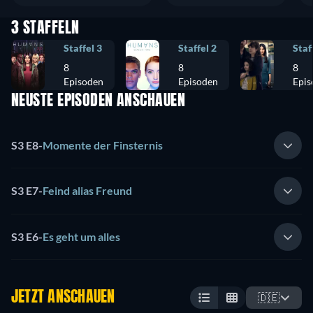
3 STAFFELN
Staffel 3
Staffel 2
Staf
8
8
8
Episoden
Episoden
Epis
NEUSTE EPISODEN ANSCHAUEN
S3 E8
-
Momente der Finsternis
S3 E7
-
Feind alias Freund
S3 E6
-
Es geht um alles
JETZT ANSCHAUEN
🇩🇪