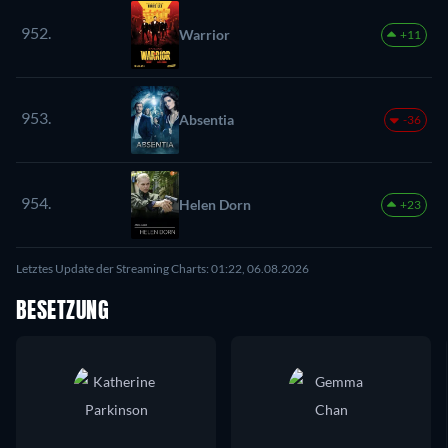
952.
Warrior
+11
953.
Absentia
-36
954.
Helen Dorn
+23
Letztes Update der Streaming Charts: 01:22, 06.08.2026
BESETZUNG