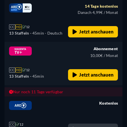
14 Tage kostenlos
Danach 4,99€ / Monat
CC
HD
12
Jetzt anschauen
13 Staffeln -
45min
- Deutsch
Abonnement
10,00€ / Monat
CC
HD
12
Jetzt anschauen
13 Staffeln -
45min
Nur noch 11 Tage verfügbar
Kostenlos
retail price
CC
12