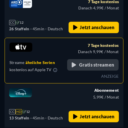
7 Tage kostenlos
Danach 4,99€ / Monat
CC
12
Jetzt anschauen
26 Staffeln -
45min
- Deutsch
7 Tage kostenlos
Danach 9,99€ / Monat
Streame
ähnliche Serien
Gratis streamen
kostenlos auf
Apple TV
ANZEIGE
Abonnement
5,99€ / Monat
CC
HD
12
Jetzt anschauen
13 Staffeln -
45min
- Deutsch