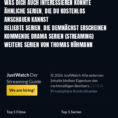
WAS DICH AUCH INTERESSIEREN KÖNNTE
Serie
Serie
S
ÄHNLICHE SERIEN, DIE DU KOSTENLOS
ANSCHAUEN KANNST
Serie
Serie
S
BELIEBTE SERIEN, DIE DEMNÄCHST ERSCHEINEN
Serie
Serie
S
KOMMENDE DRAMA SERIEN (STREAMING)
Staffel 4
Staffel 6
Staf
WEITERE SERIEN VON THOMAS RÜHMANN
Serie
Serie
S
JustWatch
Der
© 2026 JustWatch Alle externen
Inhalte bleiben Eigentum des
Streaming Guide
rechtmäßigen Besitzers.
(3.13.0)
We are hiring!
Privatsphäre-Kontrollcenter
Top 5 Filme
Top 5 Serien