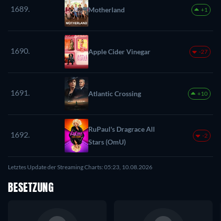
1689.
Motherland
+1
1690.
Apple Cider Vinegar
-27
1691.
Atlantic Crossing
+10
RuPaul's Dragrace All
1692.
-2
Stars (OmU)
Letztes Update der Streaming Charts: 05:23, 10.08.2026
BESETZUNG