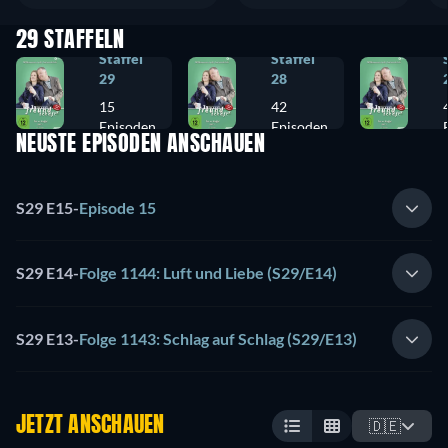
29 STAFFELN
Staffel
Staffel
29
28
15
42
Episoden
Episoden
NEUSTE EPISODEN ANSCHAUEN
S29 E15
-
Episode 15
S29 E14
-
Folge 1144: Luft und Liebe (S29/E14)
S29 E13
-
Folge 1143: Schlag auf Schlag (S29/E13)
JETZT ANSCHAUEN
🇩🇪