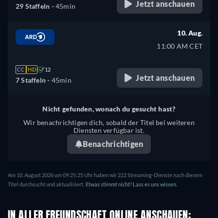
Jetzt anschauen
29 Staffeln -
45min
10. Aug.
11:00 AM CET
CC
HD
12
Jetzt anschauen
7 Staffeln -
45min
Nicht gefunden, wonach du gesucht hast?
Wir benachrichtigen dich, sobald der Titel bei weiteren
Diensten verfügbar ist.
Benachrichtigen
Am 10. August 2026 um 09:25:25 Uhr haben wir 222 Streaming-Dienste nach diesem
Titel durchsucht und aktualisiert.
Etwas stimmt nicht? Lass es uns wissen.
IN ALLER FREUNDSCHAFT ONLINE ANSCHAUEN: