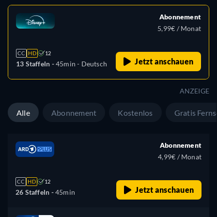
Abonnement
5,99€ / Monat
CC
HD
12
Jetzt anschauen
13 Staffeln -
45min
- Deutsch
ANZEIGE
Alle
Abonnement
Kostenlos
Gratis Fern
Abonnement
4,99€ / Monat
CC
HD
12
Jetzt anschauen
26 Staffeln -
45min