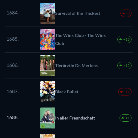
1684.
Survival of the Thickest
-3
The Winx Club - The Winx
1685.
+13
Club
1686.
Tierärztin Dr. Mertens
+15
1687.
Black Bullet
-14
1688.
In aller Freundschaft
+1